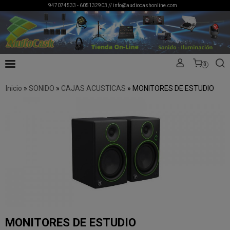
947074533 - 605132903 //
info@audiocashonline.com
0
Inicio
»
SONIDO
»
CAJAS ACUSTICAS
»
MONITORES DE ESTUDIO
MONITORES DE ESTUDIO