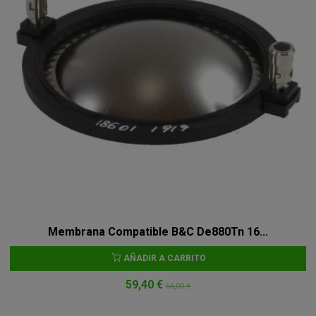
Membrana Compatible B&C De880Tn 16...
AÑADIR A CARRITO
59,40 €
66,00 €