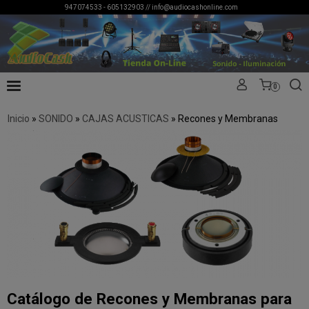
947074533 - 605132903 //
info@audiocashonline.com
0
Inicio
»
SONIDO
»
CAJAS ACUSTICAS
»
Recones y Membranas
Catálogo de Recones y Membranas para