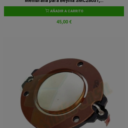
Membrana para Beyma SMC280ST,...
AÑADIR A CARRITO
45,00 €