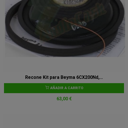
Recone Kit para Beyma 6CX200Nd,...
AÑADIR A CARRITO
63,00 €