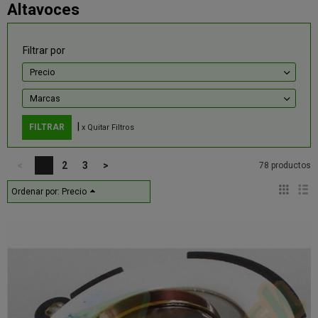
Altavoces
Filtrar por
Precio
Marcas
|
x Quitar Filtros
<
1
2
3
>
78 productos
Ordenar por:
Precio