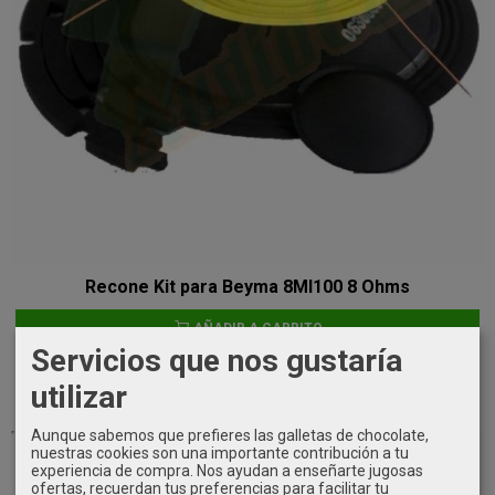
Recone Kit para Beyma 8MI100 8 Ohms
AÑADIR A CARRITO
Servicios que nos gustaría
50,00 €
utilizar
Aunque sabemos que prefieres las galletas de chocolate,
nuestras cookies son una importante contribución a tu
experiencia de compra. Nos ayudan a enseñarte jugosas
ofertas, recuerdan tus preferencias para facilitar tu