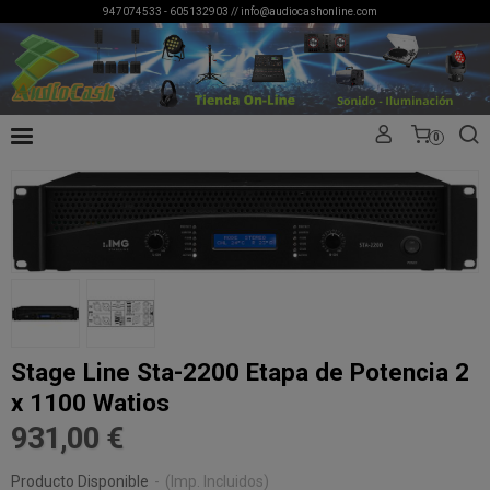
947074533 - 605132903 //
info@audiocashonline.com
0
Stage Line Sta-2200 Etapa de Potencia 2
x 1100 Watios
931,00 €
Producto Disponible
-
(Imp. Incluidos)