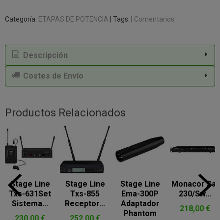
Categoría:
ETAPAS DE POTENCIA
|
Tags:
|
Comentarios
Descripción
Costes de Envío
Productos Relacionados
Stage Line
Stage Line
Stage Line
Monacor Sa-
Txs-631Set
Txs-855
Ema-300P
230/Sw...
Sistema...
Receptor...
Adaptador
218,00 €
Phantom
230,00 €
252,00 €