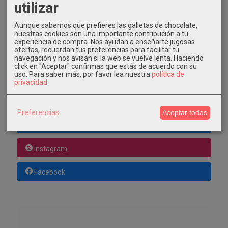
COSTES DE ENVÍO
utilizar
GRATIS *
Aunque sabemos que prefieres las galletas de chocolate,
Consultar Destinos
nuestras cookies son una importante contribución a tu
experiencia de compra. Nos ayudan a enseñarte jugosas
ofertas, recuerdan tus preferencias para facilitar tu
TU CARRITO (0)
navegación y nos avisan si la web se vuelve lenta. Haciendo
click en "Aceptar" confirmas que estás de acuerdo con su
uso.
Para saber más, por favor lea nuestra
política de
El carrito de la compra está vacío
privacidad
.
REDES SOCIALES
Preferencias
Aceptar todas
Twitter
Instagram
Facebook