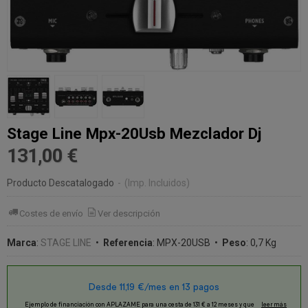
Stage Line Mpx-20Usb Mezclador Dj
131,00 €
Producto Descatalogado
-
(Imp. Incluidos)
Costes de envío
Ver descripción
Marca
:
STAGE LINE
•
Referencia
:
MPX-20USB
•
Peso
:
0,7 Kg