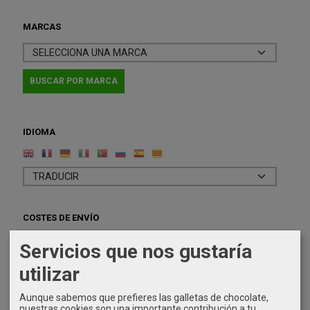
MARCAS
IDIOMA
COSTES DE ENVÍO
GRATIS *
Servicios que nos gustaría
Consultar Destinos
utilizar
TU CARRITO (0)
Aunque sabemos que prefieres las galletas de chocolate,
nuestras cookies son una importante contribución a tu