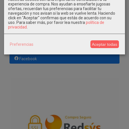
El carrito de la compra está vacío
experiencia de compra. Nos ayudan a enseñarte jugosas
ofertas, recuerdan tus preferencias para facilitar tu
navegación y nos avisan si la web se vuelve lenta. Haciendo
click en "Aceptar" confirmas que estás de acuerdo con su
REDES SOCIALES
uso.
Para saber más, por favor lea nuestra
política de
privacidad
.
Twitter
Preferencias
Aceptar todas
Instagram
Facebook