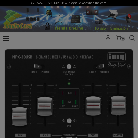
947074533 - 605132903 //
info@audiocashonline.com
0