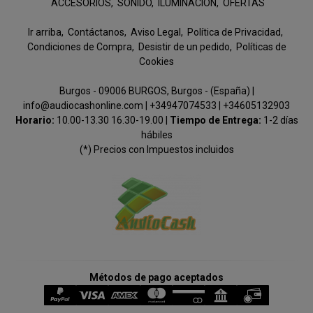
ACCESORIOS
SONIDO
ILUMINACION
OFERTAS
Ir arriba
Contáctanos
Aviso Legal
Política de Privacidad
Condiciones de Compra
Desistir de un pedido
Políticas de
Cookies
Burgos - 09006 BURGOS, Burgos - (España) |
info@audiocashonline.com |
+34947074533
|
+34605132903
Horario:
10.00-13.30 16.30-19.00 |
Tiempo de Entrega:
1-2 días
hábiles
(*) Precios con Impuestos incluidos
Métodos de pago aceptados