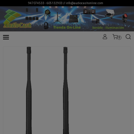
947074533 - 605132903 //
info@audiocashonline.com
0