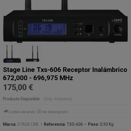
Stage Line Txs-606 Receptor Inalámbrico
672,000 - 696,975 MHz
175,00 €
Producto Disponible
-
(Imp. Incluidos)
Costes de envío
Ver descripción
Marca
:
STAGE LINE
•
Referencia
:
TXS-606
•
Peso
:
0,93 Kg