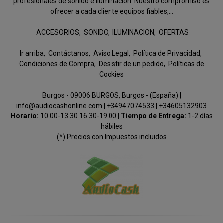
profesionales de sonido e iluminación. Nuestro compromiso es
ofrecer a cada cliente equipos fiables,...
ACCESORIOS
SONIDO
ILUMINACION
OFERTAS
Ir arriba
Contáctanos
Aviso Legal
Política de Privacidad
Condiciones de Compra
Desistir de un pedido
Políticas de
Cookies
Burgos - 09006 BURGOS, Burgos - (España) |
info@audiocashonline.com |
+34947074533
|
+34605132903
Horario:
10.00-13.30 16.30-19.00 |
Tiempo de Entrega:
1-2 días
hábiles
(*) Precios con Impuestos incluidos