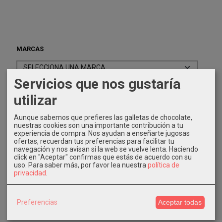
MARCAS
Servicios que nos gustaría
utilizar
Aunque sabemos que prefieres las galletas de chocolate,
IDIOMA
nuestras cookies son una importante contribución a tu
experiencia de compra. Nos ayudan a enseñarte jugosas
ofertas, recuerdan tus preferencias para facilitar tu
navegación y nos avisan si la web se vuelve lenta. Haciendo
click en "Aceptar" confirmas que estás de acuerdo con su
uso.
Para saber más, por favor lea nuestra
política de
privacidad
.
COSTES DE ENVÍO
Preferencias
Aceptar todas
GRATIS *
Consultar Destinos