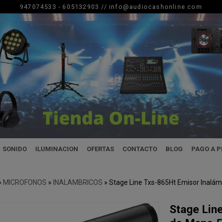
947074533 - 605132903 //
info@audiocashonline.com
SONIDO
ILUMINACION
OFERTAS
CONTACTO
BLOG
PAGO A 
»
MICROFONOS
»
INALAMBRICOS
»
Stage Line Txs-865Ht Emisor Inalá
Stage Lin