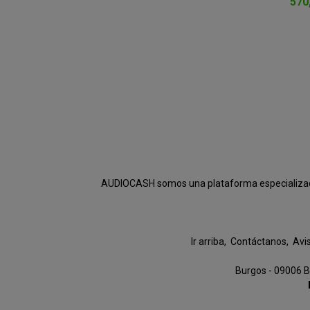
570
AUDIOCASH somos una plataforma especializada e
Ir arriba
Contáctanos
Avi
Burgos - 09006 B