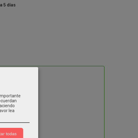
a 5 días
 importante
recuerdan
Haciendo
avor lea
ar todas