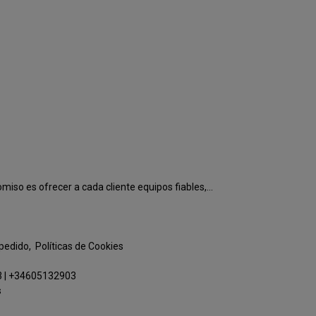
o es ofrecer a cada cliente equipos fiables,...
 pedido
Políticas de Cookies
3
|
+34605132903
s