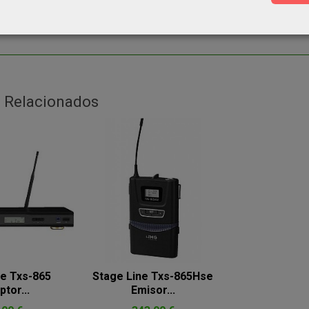
ción mediante 2x 1,5 V tipo AA (no entregadas)
o con caja de transporte robusta y abrazadera de pie
 Relacionados
ne Txs-865
Stage Line Txs-865Hse
tor...
Emisor...