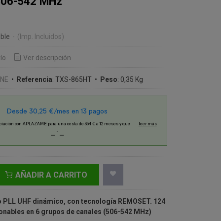
506-542 MHz
€
ble
-
(Imp. Incluidos)
ío
Ver descripción
INE
•
Referencia
:
TXS-865HT
•
Peso
:
0,35 Kg
AÑADIR A CARRITO
 PLL UHF dinámico,
con tecnología REMOSET.
124
onables en 6 grupos de canales (506-542 MHz)