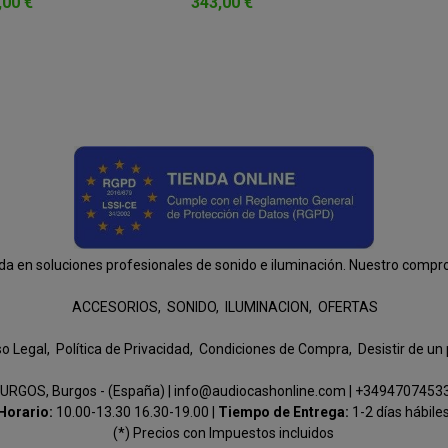
,00 €
343,00 €
n soluciones profesionales de sonido e iluminación. Nuestro compromis
ACCESORIOS
SONIDO
ILUMINACION
OFERTAS
so Legal
Política de Privacidad
Condiciones de Compra
Desistir de un
URGOS, Burgos - (España) | info@audiocashonline.com |
+3494707453
Horario:
10.00-13.30 16.30-19.00 |
Tiempo de Entrega:
1-2 días hábile
(*) Precios con Impuestos incluidos