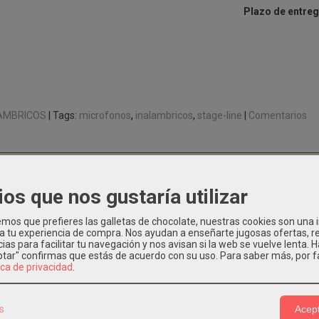
Plazo de entreg
AMBRICOS
|
Tags:
microfonos
inalambricos
stage-line
|
Comentarios
CIÓN
COSTES DE ENVÍO
ios que nos gustaría utilizar
mano PLL UHF dinámico,
con tecnología REMOSET.
os que prefieres las galletas de chocolate, nuestras cookies son una
de micrófono dinámica, cardioide
 a tu experiencia de compra. Nos ayudan a enseñarte jugosas ofertas, 
ias para facilitar tu navegación y nos avisan si la web se vuelve lenta. 
les seleccionables en 6 grupos de canales (506-542 MHz)
eptar" confirmas que estás de acuerdo con su uso.
Para saber más, por f
dad ajustable (12 dB a -18 dB)
ica de privacidad
.
de bloqueo/función de silencio
oiluminado para canal y estado de batería
s
Acept
 de transmisión conmutable: 10 mW/50 mW (EIRP)