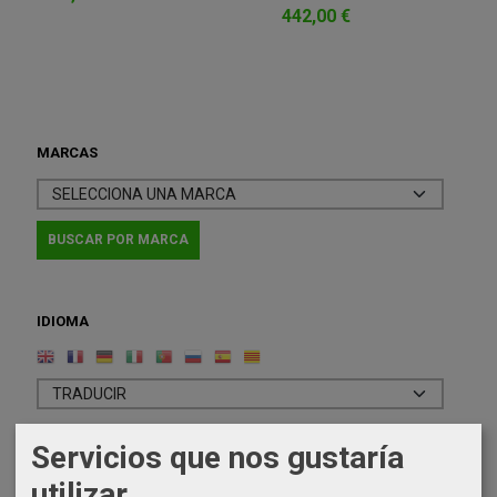
442,00 €
MARCAS
IDIOMA
Servicios que nos gustaría
COSTES DE ENVÍO
utilizar
GRATIS *