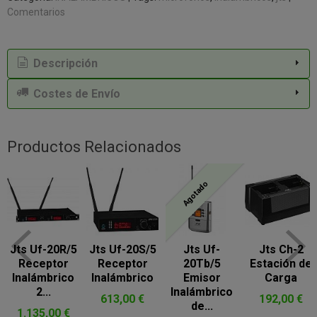
Comentarios
Descripción
Costes de Envío
Productos Relacionados
Agotado
Jts Uf-20R/5
Jts Uf-20S/5
Jts Uf-
Jts Ch-2
Receptor
Receptor
20Tb/5
Estación de
Inalámbrico
Inalámbrico
Emisor
Carga
2...
Inalámbrico
613,00 €
192,00 €
de...
1.135,00 €