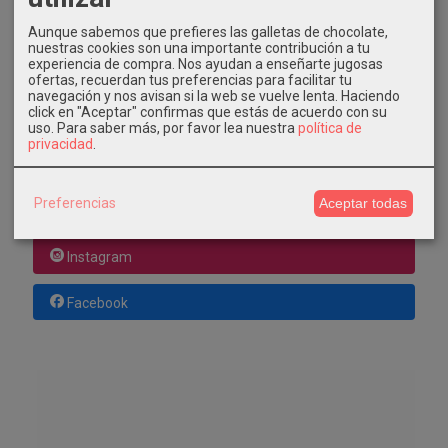
Consultar Destinos
Aunque sabemos que prefieres las galletas de chocolate,
nuestras cookies son una importante contribución a tu
experiencia de compra. Nos ayudan a enseñarte jugosas
TU CARRITO (0)
ofertas, recuerdan tus preferencias para facilitar tu
navegación y nos avisan si la web se vuelve lenta. Haciendo
El carrito de la compra está vacío
click en "Aceptar" confirmas que estás de acuerdo con su
uso.
Para saber más, por favor lea nuestra
política de
privacidad
.
REDES SOCIALES
Preferencias
Aceptar todas
Twitter
Instagram
Facebook