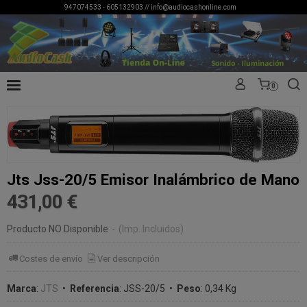
947074533 - 605132903 //
info@audiocashonline.com
0
Jts Jss-20/5 Emisor Inalámbrico de Mano
431,00 €
Producto NO Disponible
-
(Imp. Incluidos)
Costes de envío
Ver descripción
Marca
:
JTS
•
Referencia
:
JSS-20/5
•
Peso
:
0,34 Kg