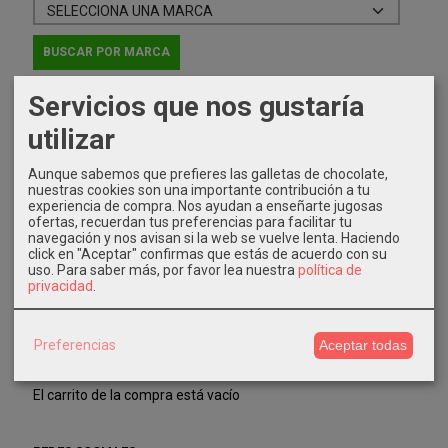
Servicios que nos gustaría
IDIOMA
utilizar
Aunque sabemos que prefieres las galletas de chocolate,
nuestras cookies son una importante contribución a tu
experiencia de compra. Nos ayudan a enseñarte jugosas
ofertas, recuerdan tus preferencias para facilitar tu
navegación y nos avisan si la web se vuelve lenta. Haciendo
COSTES DE ENVÍO
click en "Aceptar" confirmas que estás de acuerdo con su
uso.
Para saber más, por favor lea nuestra
política de
GRATIS *
privacidad
.
Consultar Destinos
Preferencias
Aceptar todas
TU CARRITO (0)
El carrito de la compra está vacío