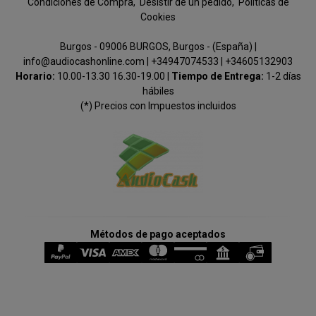
Condiciones de Compra
Desistir de un pedido
Políticas de
Cookies
Burgos - 09006 BURGOS, Burgos - (España) |
info@audiocashonline.com |
+34947074533
|
+34605132903
Horario:
10.00-13.30 16.30-19.00 |
Tiempo de Entrega:
1-2 días
hábiles
(*) Precios con Impuestos incluidos
Métodos de pago aceptados