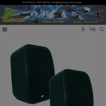
947074533 - 605132903 //
info@audiocashonline.com
0