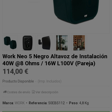
Work Neo 5 Negro Altavoz de Instalación
40W @8 Ohms / 16W L100V (Pareja)
114,00 €
Producto Disponible
-
(Imp. Incluidos)
Costes de envío
Ver descripción
Marca
:
WORK
•
Referencia
:
50EBS112
•
Peso
:
4,8 Kg