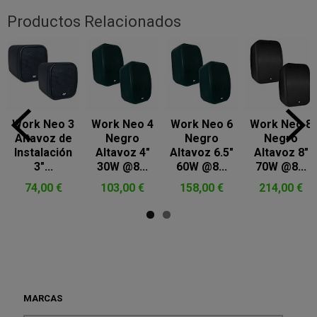
Productos Relacionados
Work Neo 3
Work Neo 4
Work Neo 6
Work Neo 8
Altavoz de
Negro
Negro
Negro
Instalación
Altavoz 4"
Altavoz 6.5"
Altavoz 8"
3"...
30W @8...
60W @8...
70W @8...
74,00 €
103,00 €
158,00 €
214,00 €
MARCAS