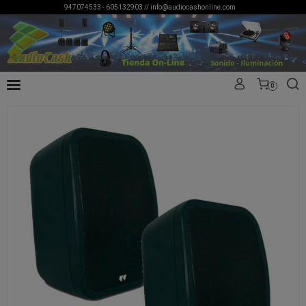
947074533 - 605132903 //
info@audiocashonline.com
0