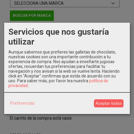
Servicios que nos gustaría
IDIOMA
utilizar
Aunque sabemos que prefieres las galletas de chocolate,
nuestras cookies son una importante contribución a tu
experiencia de compra. Nos ayudan a enseñarte jugosas
ofertas, recuerdan tus preferencias para facilitar tu
navegación y nos avisan si la web se vuelve lenta. Haciendo
COSTES DE ENVÍO
click en "Aceptar" confirmas que estás de acuerdo con su
uso.
Para saber más, por favor lea nuestra
política de
GRATIS *
privacidad
.
Consultar Destinos
Preferencias
Aceptar todas
TU CARRITO (0)
El carrito de la compra está vacío