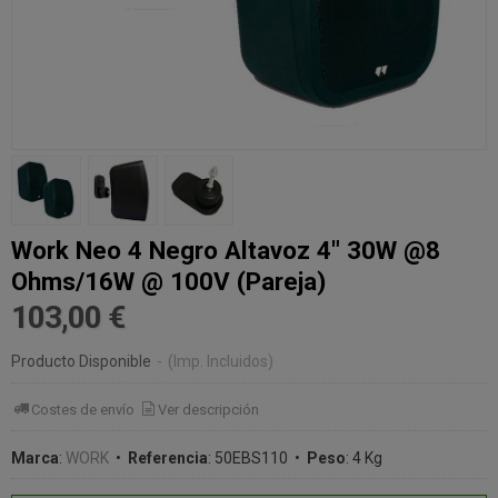
Work Neo 4 Negro Altavoz 4" 30W @8
Ohms/16W @ 100V (Pareja)
103,00 €
Producto Disponible
-
(Imp. Incluidos)
Costes de envío
Ver descripción
Marca
:
WORK
•
Referencia
:
50EBS110
•
Peso
:
4 Kg