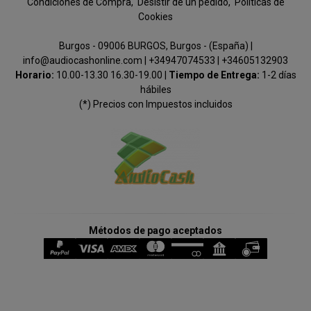
Condiciones de Compra
Desistir de un pedido
Políticas de
Cookies
Burgos - 09006 BURGOS, Burgos - (España) |
info@audiocashonline.com |
+34947074533
|
+34605132903
Horario:
10.00-13.30 16.30-19.00 |
Tiempo de Entrega:
1-2 días
hábiles
(*) Precios con Impuestos incluidos
Métodos de pago aceptados