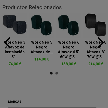
Productos Relacionados
Work Neo 3
Work Neo 5
Work Neo 6
Work Neo 8
Altavoz de
Negro
Negro
Negro
Instalación
Altavoz de...
Altavoz 6.5"
Altavoz 8"
3"...
60W @8...
70W @8...
114,00 €
74,00 €
158,00 €
214,00 €
MARCAS