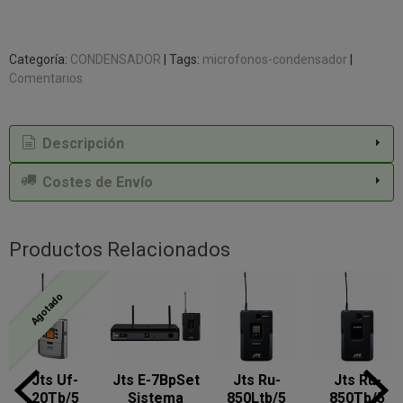
Categoría:
CONDENSADOR
|
Tags:
microfonos-condensador
|
Comentarios
Descripción
Costes de Envío
Productos Relacionados
Agotado
Jts Uf-
Jts E-7BpSet
Jts Ru-
Jts Ru-
20Tb/5
Sistema
850Ltb/5
850Tb/5