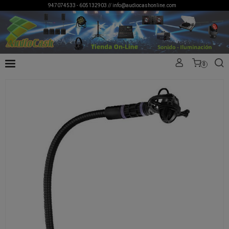
947074533 - 605132903 //
info@audiocashonline.com
0