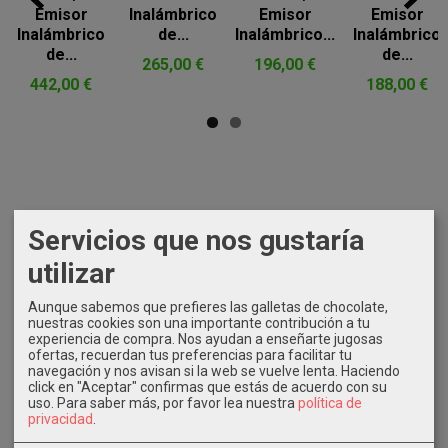
Emisor
Inalámbrico
Emisor
Emisor
Inalámbrico
de...
Inalámbrico...
Inalámbrico
de...
de...
265,00 €
196,00 €
442,00 €
188,00 €
Servicios que nos gustaría
MARCAS
utilizar
Aunque sabemos que prefieres las galletas de chocolate,
nuestras cookies son una importante contribución a tu
experiencia de compra. Nos ayudan a enseñarte jugosas
ofertas, recuerdan tus preferencias para facilitar tu
navegación y nos avisan si la web se vuelve lenta. Haciendo
click en "Aceptar" confirmas que estás de acuerdo con su
IDIOMA
uso.
Para saber más, por favor lea nuestra
política de
privacidad
.