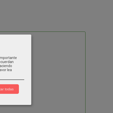
 importante
recuerdan
Haciendo
avor lea
ar todas