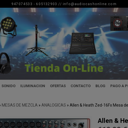
947074533 - 605132903 //
info@audiocashonline.com
SONIDO
ILUMINACION
OFERTAS
CONTACTO
BLOG
PAGO A 
»
MESAS DE MEZCLA
»
ANALOGICAS
»
Allen & Heath Zed-16Fx Mesa d
Allen & H