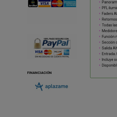
Panoram
PFL ilumi
Faders 
Retornos
Todas las
Medidor
Función m
Sección 
Salida Al
Entrada 
Incluye 
Disponibl
FINANCIACIÓN