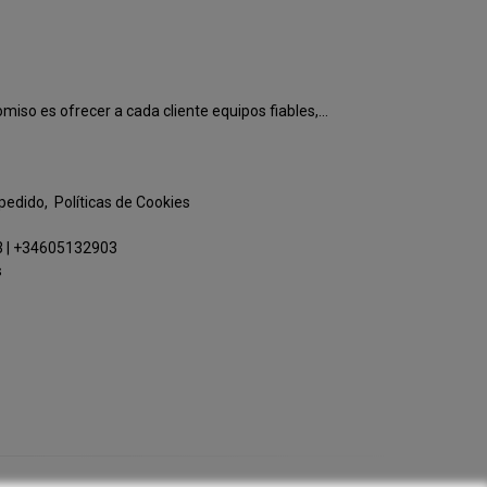
o es ofrecer a cada cliente equipos fiables,...
 pedido
Políticas de Cookies
3
|
+34605132903
s