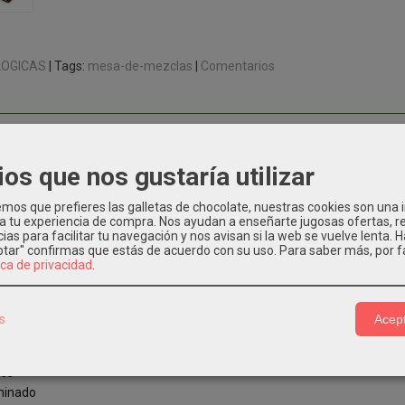
OGICAS
|
Tags:
mesa-de-mezclas
|
Comentarios
CIÓN
ios que nos gustaría utilizar
6 canales con USB y efectos.
os que prefieres las galletas de chocolate, nuestras cookies son una
das mono micro/línea
 a tu experiencia de compra. Nos ayudan a enseñarte jugosas ofertas, 
s estéreo con EQ de 2 bandas y entradas para fuentes adicionales
ias para facilitar tu navegación y nos avisan si la web se vuelve lenta. 
eptar" confirmas que estás de acuerdo con su uso.
Para saber más, por f
os internos de retardo de tiempo
ica de privacidad
.
es XLR Neutrik para los micrófonos
 ¼" Neutrik
 en canal
s
Acept
 micro / línea con preamplificador DuoPre de amplia ganancia
bandas con MusiQ
res
minado