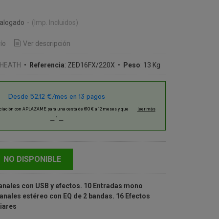
€
talogado
-
(Imp. Incluidos)
ío
Ver descripción
 HEATH
•
Referencia
:
ZED16FX/220X
•
Peso
:
13 Kg
NO DISPONIBLE
anales con USB y efectos. 10 Entradas mono
Canales estéreo con EQ de 2 bandas. 16 Efectos
liares