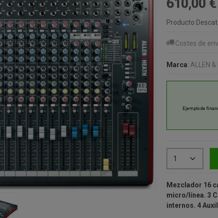
610,00 
Producto Desca
Costes de env
Marca
:
ALLEN &
Mezclador 16 c
micro/línea. 3 
internos. 4 Auxi