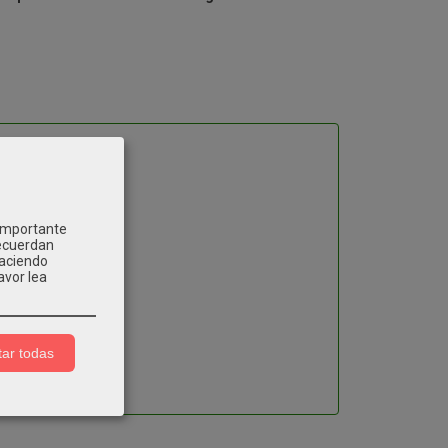
 importante
recuerdan
Haciendo
avor lea
ar todas