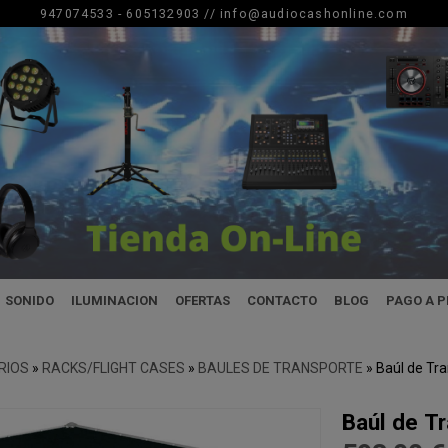
947074533 - 605132903 //
info@audiocashonline.com
SONIDO
ILUMINACION
OFERTAS
CONTACTO
BLOG
PAGO A 
RIOS
»
RACKS/FLIGHT CASES
»
BAULES DE TRANSPORTE
»
Baúl de Tr
Baúl de T