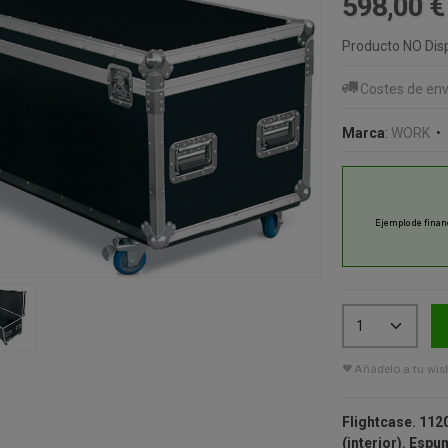
598,00 
Producto NO Dis
Costes de env
Marca
:
WORK
•
Añádelo a tu wish
Flightcase. 11
(interior). Espu