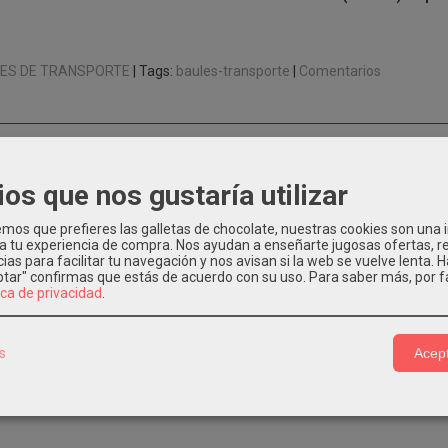
ES DE TRANSPORTE
|
Tags:
baules-transporte
|
Comentarios
CIÓN
COSTES DE ENVÍO
ios que nos gustaría utilizar
sporte con ruedas.
os que prefieres las galletas de chocolate, nuestras cookies son una
otectora interior.
 a tu experiencia de compra. Nos ayudan a enseñarte jugosas ofertas, 
 transporte.
ias para facilitar tu navegación y nos avisan si la web se vuelve lenta. 
eptar" confirmas que estás de acuerdo con su uso.
Para saber más, por f
(2 con freno).
ica de privacidad
.
ro.
nes exteriores (L x An x Al): 1120 x 570 x 650 mm
es interiores (L x An x Al): 1063 x 513 x 463 mm
s
Acept
 kg