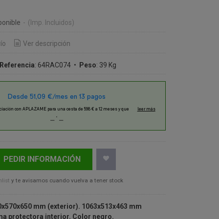
€
ponible
-
(Imp. Incluidos)
ío
Ver descripción
Referencia
:
64RAC074
•
Peso
:
39 Kg
PEDIR INFORMACIÓN
list
y te avisamos cuando vuelva a tener stock
20x570x650 mm (exterior). 1063x513x463 mm
ma protectora interior. Color negro.