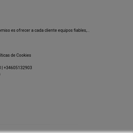
o es ofrecer a cada cliente equipos fiables,...
íticas de Cookies
3
|
+34605132903
s