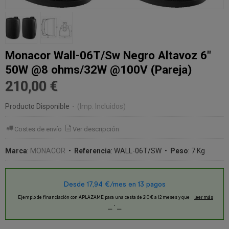
Monacor Wall-06T/Sw Negro Altavoz 6"
50W @8 ohms/32W @100V (Pareja)
210,00 €
Producto Disponible
-
(Imp. Incluidos)
Costes de envío
Ver descripción
Marca
:
MONACOR
•
Referencia
:
WALL-06T/SW
•
Peso
:
7 Kg