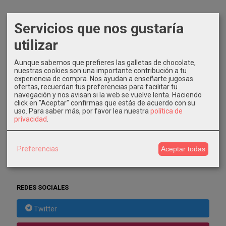
IDIOMA
Servicios que nos gustaría
utilizar
Aunque sabemos que prefieres las galletas de chocolate,
nuestras cookies son una importante contribución a tu
experiencia de compra. Nos ayudan a enseñarte jugosas
COSTES DE ENVÍO
ofertas, recuerdan tus preferencias para facilitar tu
navegación y nos avisan si la web se vuelve lenta. Haciendo
click en "Aceptar" confirmas que estás de acuerdo con su
GRATIS *
uso.
Para saber más, por favor lea nuestra
política de
Consultar Destinos
privacidad
.
TU CARRITO (0)
Preferencias
Aceptar todas
El carrito de la compra está vacío
REDES SOCIALES
Twitter