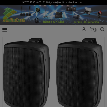
947074533 - 605132903 //
info@audiocashonline.com
0