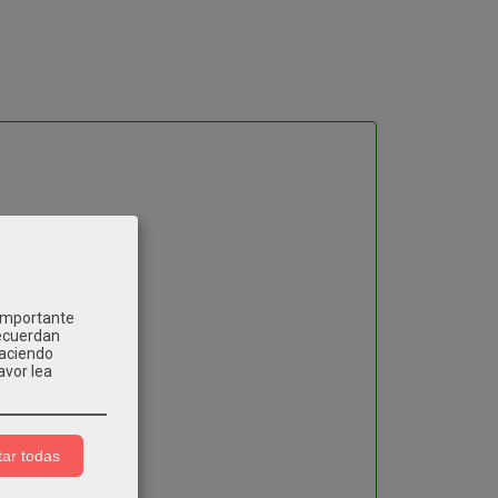
 importante
recuerdan
Haciendo
avor lea
ar todas