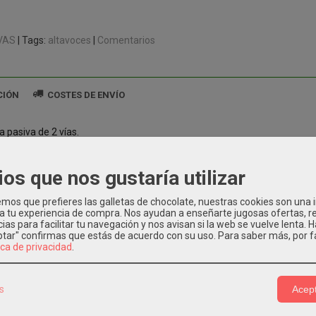
VAS
|
Tags:
altavoces
|
Comentarios
CIÓN
COSTES DE ENVÍO
a pasiva de 2 vías.
x 15".
75".
ios que nos gustaría utilizar
ia: 4 ohm.
 admisible: 800W RMS.
os que prefieres las galletas de chocolate, nuestras cookies son una
 a tu experiencia de compra. Nos ayudan a enseñarte jugosas ofertas, 
a en frecuencia: 55 Hz - 20 kHz.
ias para facilitar tu navegación y nos avisan si la web se vuelve lenta. 
dad: 98 dB.
eptar" confirmas que estás de acuerdo con su uso.
Para saber más, por f
ica de privacidad
.
: 128 dB.
es: 2 x XLN4.
 MDF.
s
Acept
nes (An x Al x Pr): 520 x 510 x 1230 mm.
kg.