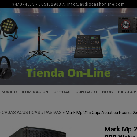
947074533 - 605132903 //
info@audiocashonline.com
SONIDO
ILUMINACION
OFERTAS
CONTACTO
BLOG
PAGO A 
»
CAJAS ACUSTICAS
»
PASIVAS
»
Mark Mp 215 Caja Acústica Pasiva 2
Mark Mp 2