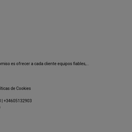
o es ofrecer a cada cliente equipos fiables,...
íticas de Cookies
3
|
+34605132903
s