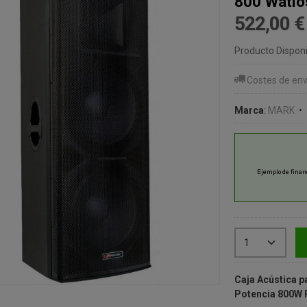
800 Watio
522,00 
Producto Disponi
Costes de env
Marca
:
MARK
•
Caja Acústica pa
Potencia 800W 