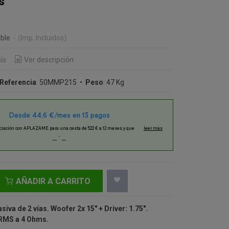
s
€
ble
-
(Imp. Incluidos)
ío
Ver descripción
Referencia
:
50MMP215
•
Peso
:
47 Kg
AÑADIR A CARRITO
siva de 2 vías. Woofer 2x 15" + Driver: 1.75".
RMS a 4 Ohms.