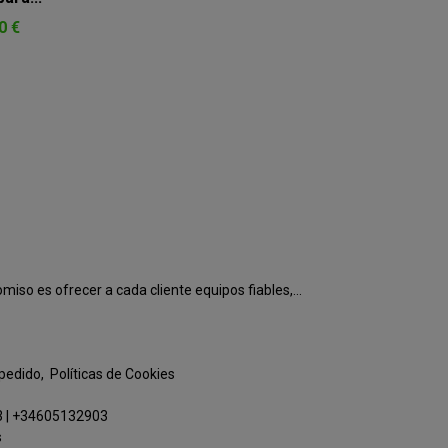
0 €
o es ofrecer a cada cliente equipos fiables,...
 pedido
Políticas de Cookies
3
|
+34605132903
s