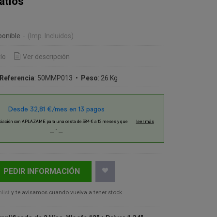
atios
€
ponible
-
(Imp. Incluidos)
ío
Ver descripción
Referencia
:
50MMP013
•
Peso
:
26 Kg
PEDIR INFORMACIÓN
list
y te avisamos cuando vuelva a tener stock