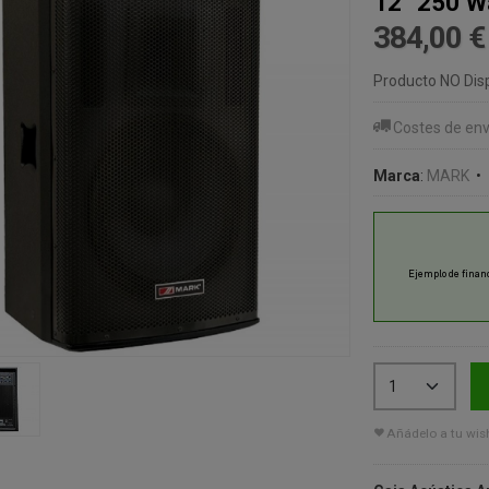
12" 250 W
384,00 
Producto NO Dis
Costes de env
Marca
:
MARK
•
Añádelo a tu wish