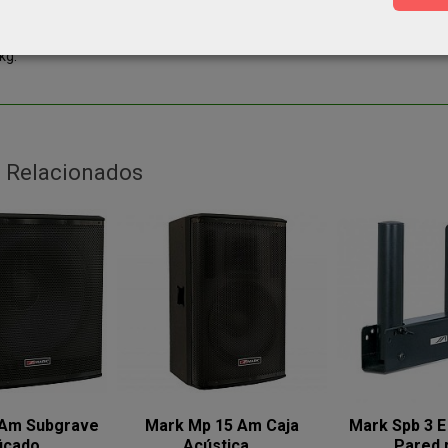
ción: AC 230V 50 Hz.
nes (An x Al x Pr): 420 x 420 x 660 mm.
kg.
 Relacionados
 Am Subgrave
Mark Mp 15 Am Caja
Mark Spb 3 E
icado...
Acústica...
Pared p