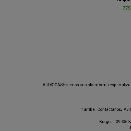
779
AUDIOCASH somos una plataforma especializada e
Ir arriba
Contáctanos
Avi
Burgos - 09006 B