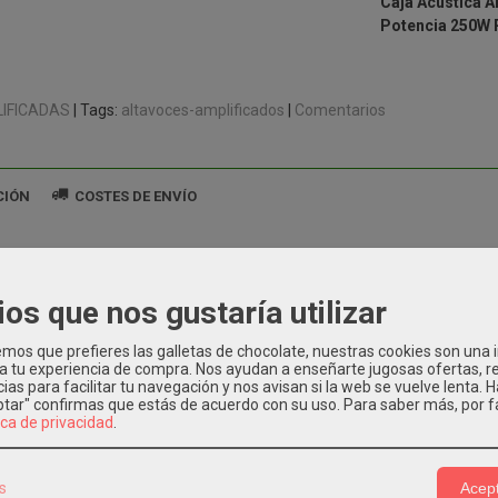
Caja Acústica Am
Potencia 250W
IFICADAS
|
Tags:
altavoces-amplificados
|
Comentarios
CIÓN
COSTES DE ENVÍO
a Amplificada de 2 Vías.
12".
ios que nos gustaría utilizar
34".
a 250W RMS.
os que prefieres las galletas de chocolate, nuestras cookies son una
a en frecuencia: 63 Hz - 20 kHz.
 a tu experiencia de compra. Nos ayudan a enseñarte jugosas ofertas, 
ias para facilitar tu navegación y nos avisan si la web se vuelve lenta. 
dad: 94 dB.
eptar" confirmas que estás de acuerdo con su uso.
Para saber más, por f
: 121 dB.
ica de privacidad
.
s de entrada: 1 x XLR 3.
s de salida: 1 x XLR 3.
 MDF.
s
Acept