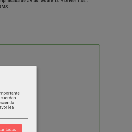
plificada de 2 Vías. Woofe 12" + Driver 1.34".
 RMS.
 importante
recuerdan
Haciendo
avor lea
ar todas