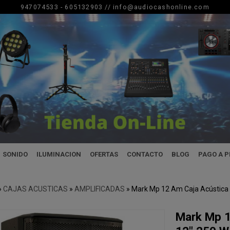
947074533 - 605132903 //
info@audiocashonline.com
SONIDO
ILUMINACION
OFERTAS
CONTACTO
BLOG
PAGO A 
»
CAJAS ACUSTICAS
»
AMPLIFICADAS
»
Mark Mp 12 Am Caja Acústica 
Mark Mp 1