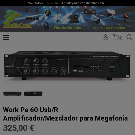
947074533 - 605132903 //
info@audiocashonline.com
0
Work Pa 60 Usb/R
Amplificador/Mezclador para Megafonía
325,00 €