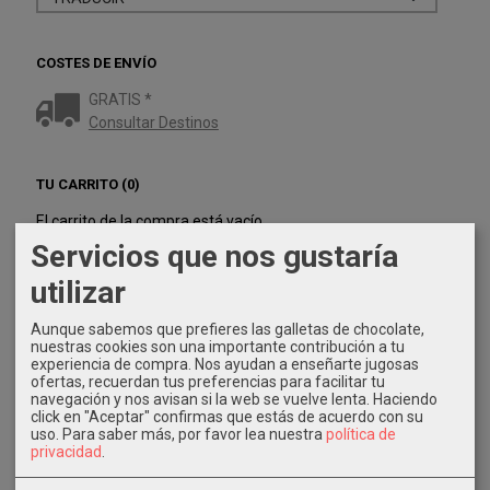
COSTES DE ENVÍO
GRATIS *
Consultar Destinos
TU CARRITO (0)
El carrito de la compra está vacío
Servicios que nos gustaría
utilizar
REDES SOCIALES
Aunque sabemos que prefieres las galletas de chocolate,
Twitter
nuestras cookies son una importante contribución a tu
experiencia de compra. Nos ayudan a enseñarte jugosas
Instagram
ofertas, recuerdan tus preferencias para facilitar tu
navegación y nos avisan si la web se vuelve lenta. Haciendo
click en "Aceptar" confirmas que estás de acuerdo con su
Facebook
uso.
Para saber más, por favor lea nuestra
política de
privacidad
.