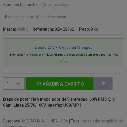
Producto Disponible
-
(Imp. Incluidos)
Costes de envío
Ver descripción
Marca
:
WORK
•
Referencia
:
82MEG162
•
Peso
:
8 Kg
AÑADIR A CARRITO
Etapa de potencia y mezclador de 5 entradas. 60W RMS @ 8
Ohm, Línea 25/70/100V. Interfaz USB/MP3.
Categoría:
MEGAFONIA / LINEA 100V
|
Tags:
mezclador-amplificado
|
Comentarios