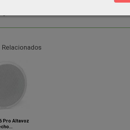
nes de montaje (Ø x Al): 170 x 30 mm. (máximo grosor del techo).
nes(Ø x Al): 185 x 130 mm.
 Kg.
 Relacionados
6 Pro Altavoz
cho...