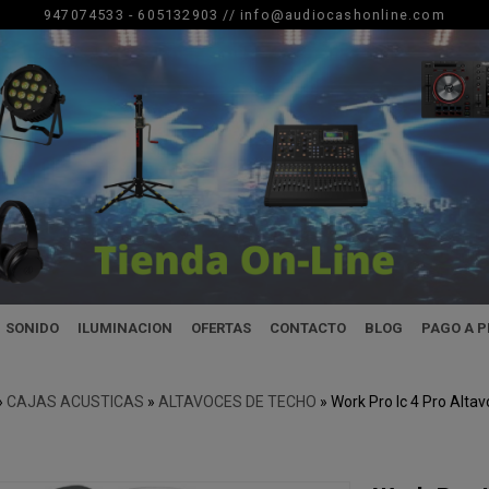
947074533 - 605132903 //
info@audiocashonline.com
SONIDO
ILUMINACION
OFERTAS
CONTACTO
BLOG
PAGO A 
»
CAJAS ACUSTICAS
»
ALTAVOCES DE TECHO
»
Work Pro Ic 4 Pro Alt