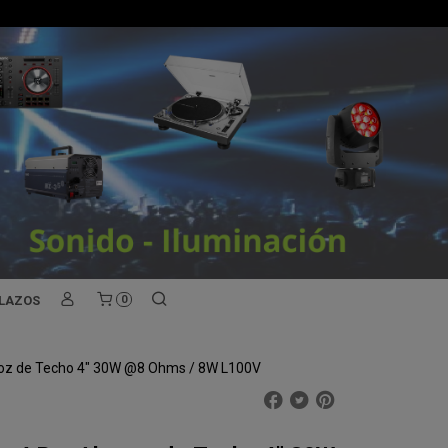
PLAZOS
0
avoz de Techo 4" 30W @8 Ohms / 8W L100V