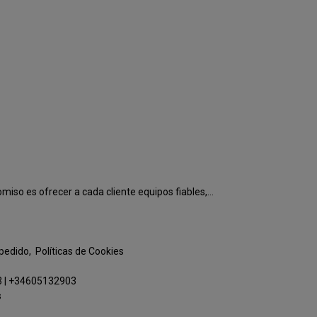
o es ofrecer a cada cliente equipos fiables,...
 pedido
Políticas de Cookies
3
|
+34605132903
s