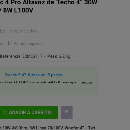
Ic 4 Pro Altavoz de Techo 4" 30W
/ 8W L100V
ble
-
(Imp. Incluidos)
ío
Ver descripción
Referencia
:
82MEG117
•
Peso
:
2,2 Kg
AÑADIR A CARRITO
o 30W @8 Ohm, 8W Línea 70/100V. Woofer 4'' + Twt