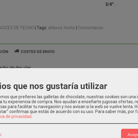
3/4''.
VOCES DE TECHO
|
Tags:
altavoz-techo
|
Comentarios
CIÓN
COSTES DE ENVÍO
echo de dos vías.
s: Altavoz de 4" (101 mm.)+ tweeter ¾" (19 mm.).
ios que nos gustaría utilizar
de potencia (Linea 100 V): 8 W (1k2 ohm) / 4 W (2k5 ohm) / 2 W (5 kohm
 de potencia (Linea 70 V): 8 W (612 ohm) / 4 W (1k22 ohm)/ 2 W (2k5 oh
os que prefieres las galletas de chocolate, nuestras cookies son una
e baja impedancia: 30 W a 8 ohm.
 a tu experiencia de compra. Nos ayudan a enseñarte jugosas ofertas, 
a de frecuencia: 80 Hz - 20 kHz.
ias para facilitar tu navegación y nos avisan si la web se vuelve lenta. 
eptar" confirmas que estás de acuerdo con su uso.
Para saber más, por f
idad (1W/1m): 88 dB.
ica de privacidad
.
 95 dB.
e color RAL: RAL 9003.
(cubierta): Plástico ABS.
s
Acept