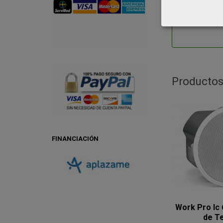
Dimensio
Dimensio
Peso: 2,2
Productos
FINANCIACIÓN
Work Pro Ic 
de Te