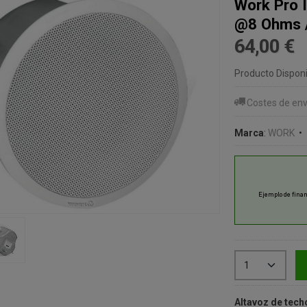
Work Pro 
@8 Ohms 
64,00 €
Producto Disponi
Costes de env
Marca
:
WORK
•
Altavoz de tech