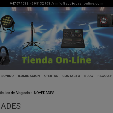
947074533 - 605132903 //
info@audiocashonline.com
SONIDO
ILUMINACION
OFERTAS
CONTACTO
BLOG
PAGO A 
tículos de Blog sobre: NOVEDADES
ADES