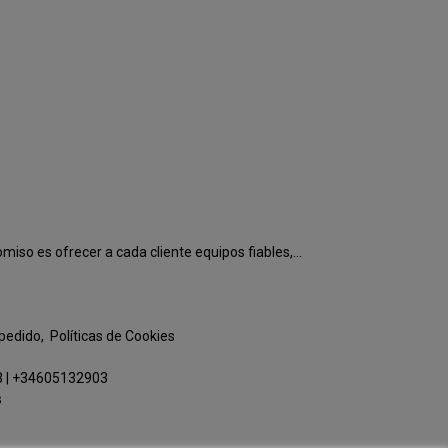
o es ofrecer a cada cliente equipos fiables,...
 pedido
Políticas de Cookies
3
|
+34605132903
s