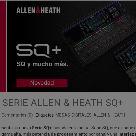
 SERIE ALLEN & HEATH SQ+
|
Comentarios (0)
|
Etiquetas:
MESAS-DIGITALES
,
ALLEN-&-HEATH
resenta su nueva
Serie SQ+
, basada en la actual Serie SQ, que dispone
 gama alta, más
potencia de procesamiento
por canal y una
interfaz