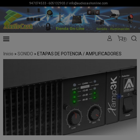
947074533 - 605132903 //
info@audiocashonline.com
0
Inicio
»
SONIDO
»
ETAPAS DE POTENCIA / AMPLIFICADORES