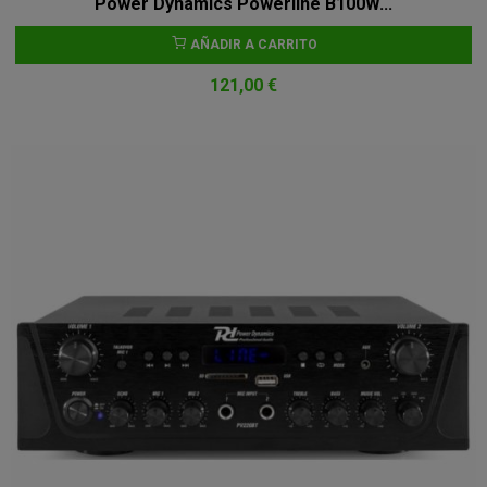
Power Dynamics Powerline B100W...
AÑADIR A CARRITO
121,00 €