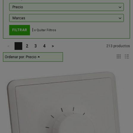
Precio
Marcas
|
x Quitar Filtros
<
1
2
3
4
>
213 productos
Ordenar por:
Precio