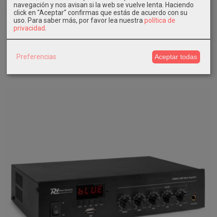
navegación y nos avisan si la web se vuelve lenta. Haciendo
click en "Aceptar" confirmas que estás de acuerdo con su
uso.
Para saber más, por favor lea nuestra
política de
Power Dynamics Powerline A50W...
privacidad
.
AÑADIR A CARRITO
Preferencias
Aceptar todas
87,00 €