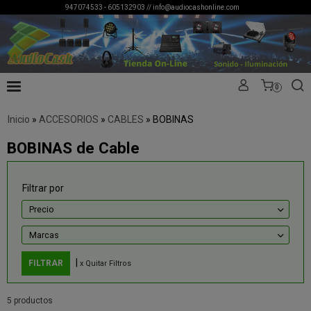
947074533 - 605132903 //
info@audiocashonline.com
0
Inicio
»
ACCESORIOS
»
CABLES
»
BOBINAS
BOBINAS de Cable
Filtrar por
Precio
Marcas
|
x Quitar Filtros
5 productos