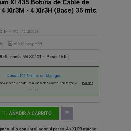
um Xl 435 Bobina de Cable de
4 Xlr3M - 4 Xlr3H (Base) 35 mts.
€
ble
-
(Imp. Incluidos)
ío
Ver descripción
Referencia
:
65LSD101
•
Peso
:
15 Kg
AÑADIR A CARRITO
ar audio con enrollador. 4 pares. 4 x XLR3 macho