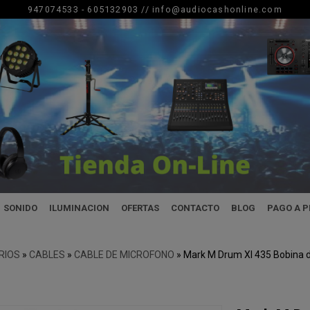
947074533 - 605132903 //
info@audiocashonline.com
SONIDO
ILUMINACION
OFERTAS
CONTACTO
BLOG
PAGO A 
RIOS
»
CABLES
»
CABLE DE MICROFONO
»
Mark M Drum Xl 435 Bobina de