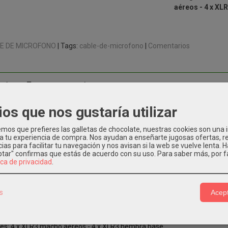
aéreos - 4 x XL
E DE MICROFONO
|
Tags:
cable-de-microfono
|
Comentarios
CIÓN
COSTES DE ENVÍO
ios que nos gustaría utilizar
tipar de audio de 35 metros y 4 canales. Incluye un enrollador de plá
es XLR3 macho aéreos en el otro extremo. Tanto los conectores aéreos
os que prefieres las galletas de chocolate, nuestras cookies son una
poder ser identificados con facilidad.
 a tu experiencia de compra. Nos ayudan a enseñarte jugosas ofertas, 
ias para facilitar tu navegación y nos avisan si la web se vuelve lenta. 
es XLR3.
eptar" confirmas que estás de acuerdo con su uso.
Para saber más, por f
s de longitud.
ica de privacidad
.
r de plástico con asa de transporte.
ro.
s
Acept
ACIONES:
 señal de audio
es: 4 x XLR3 macho aéreos - 4 x XLR3 hembra base