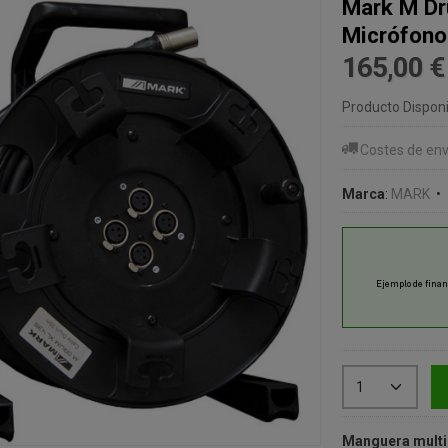
Mark M Dr
Micrófono 
165,00 
Producto Disponi
Costes de env
Marca
:
MARK
•
Manguera multip