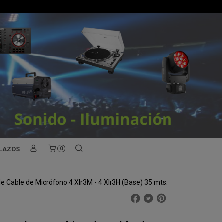
PLAZOS
0
 Cable de Micrófono 4 Xlr3M - 4 Xlr3H (Base) 35 mts.