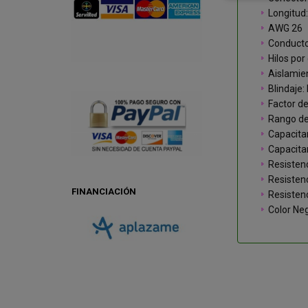
Longitud
AWG 26
Conducto
Hilos po
Aislamie
Blindaje:
Factor de
Rango de
Capacita
Capacita
Resisten
Resisten
FINANCIACIÓN
Resisten
Color Ne