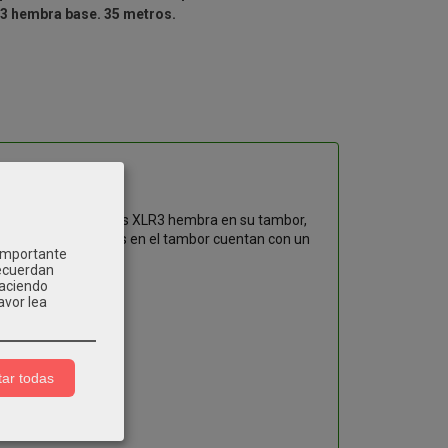
R3 hembra base. 35 metros.
stico con 4 conectores XLR3 hembra en su tambor,
 como los instalados en el tambor cuentan con un
 importante
recuerdan
Haciendo
avor lea
ar todas