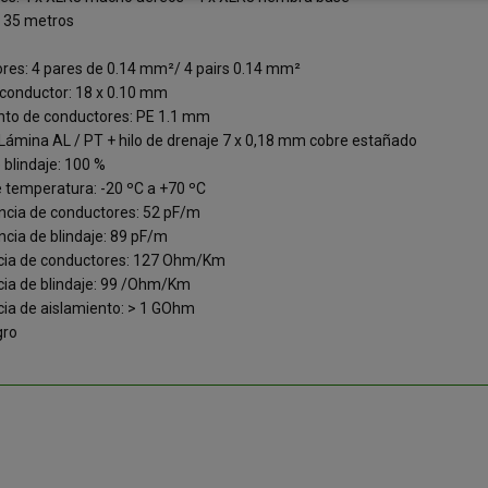
: 35 metros
res: 4 pares de 0.14 mm²/ 4 pairs 0.14 mm²
r conductor: 18 x 0.10 mm
nto de conductores: PE 1.1 mm
 Lámina AL / PT + hilo de drenaje 7 x 0,18 mm cobre estañado
 blindaje: 100 %
 temperatura: -20 ºC a +70 ºC
ncia de conductores: 52 pF/m
ncia de blindaje: 89 pF/m
cia de conductores: 127 Ohm/Km
cia de blindaje: 99 /Ohm/Km
cia de aislamiento: > 1 GOhm
gro