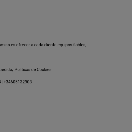
o es ofrecer a cada cliente equipos fiables,...
 pedido
Políticas de Cookies
3
|
+34605132903
s