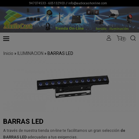
947074533 - 605132903 //
info@audiocashonline.com
0
Inicio
»
ILUMINACION
»
BARRAS LED
BARRAS LED
A través de nuestra tienda on-line te facilitamos un gran selección
de
BARRAS LED
adecuadas a tus exigencias.