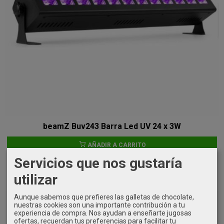
beamZ Buv243 Barra Led UV 24 x 3W
AÑADIR A CARRITO
Servicios que nos gustaría
99,00 €
utilizar
Aunque sabemos que prefieres las galletas de chocolate,
nuestras cookies son una importante contribución a tu
experiencia de compra. Nos ayudan a enseñarte jugosas
ofertas, recuerdan tus preferencias para facilitar tu