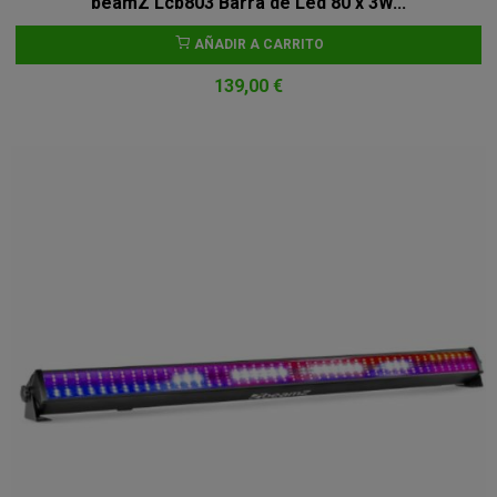
beamZ Lcb803 Barra de Led 80 x 3W...
AÑADIR A CARRITO
139,00 €