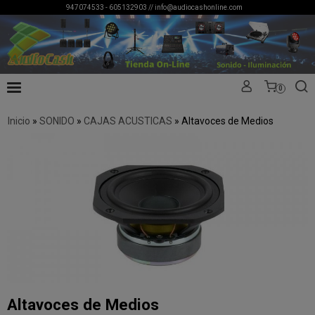
947074533 - 605132903 //
info@audiocashonline.com
0
Inicio
»
SONIDO
»
CAJAS ACUSTICAS
»
Altavoces de Medios
Altavoces de Medios