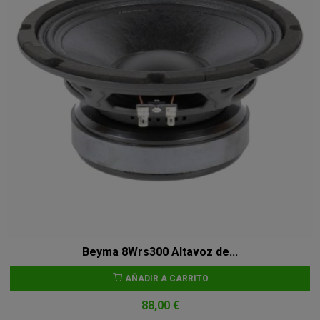
Beyma 8Wrs300 Altavoz de...
AÑADIR A CARRITO
88,00 €