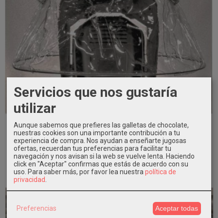
Servicios que nos gustaría
utilizar
ProLight Rain Cover 6538 Protector...
Aunque sabemos que prefieres las galletas de chocolate,
nuestras cookies son una importante contribución a tu
experiencia de compra. Nos ayudan a enseñarte jugosas
AÑADIR A CARRITO
ofertas, recuerdan tus preferencias para facilitar tu
navegación y nos avisan si la web se vuelve lenta. Haciendo
70,00 €
click en "Aceptar" confirmas que estás de acuerdo con su
uso.
Para saber más, por favor lea nuestra
política de
privacidad
.
Preferencias
Aceptar todas