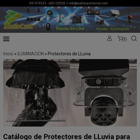
947074533 - 605132903 //
info@audiocashonline.com
0
Inicio
»
ILUMINACION
»
Protectores de LLuvia
Catálogo de Protectores de LLuvia para