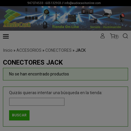
947074533 - 605132903 //
info@audiocashonline.com
0
Inicio
»
ACCESORIOS
»
CONECTORES
»
JACK
CONECTORES JACK
No se han encontrado productos
Quizás quieras intentar una búsqueda en la tienda: