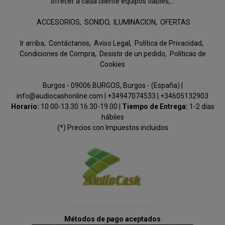
ofrecer a cada cliente equipos fiables,...
ACCESORIOS
SONIDO
ILUMINACION
OFERTAS
Ir arriba
Contáctanos
Aviso Legal
Política de Privacidad
Condiciones de Compra
Desistir de un pedido
Políticas de
Cookies
Burgos - 09006 BURGOS, Burgos - (España) |
info@audiocashonline.com |
+34947074533
|
+34605132903
Horario:
10.00-13.30 16.30-19.00 |
Tiempo de Entrega:
1-2 días
hábiles
(*) Precios con Impuestos incluidos
Métodos de pago aceptados