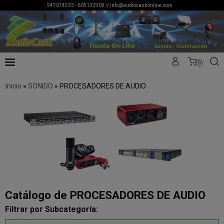
947074533 - 605132903 //
info@audiocashonline.com
0
Inicio
»
SONIDO
»
PROCESADORES DE AUDIO
Catálogo de PROCESADORES DE AUDIO
Filtrar por Subcategoría: