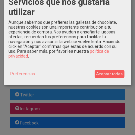
Servicios que nos gustaría
utilizar
COSTES DE ENVÍO
Aunque sabemos que prefieres las galletas de chocolate,
nuestras cookies son una importante contribución a tu
GRATIS *
experiencia de compra. Nos ayudan a enseñarte jugosas
ofertas, recuerdan tus preferencias para facilitar tu
Consultar Destinos
navegación y nos avisan si la web se vuelve lenta. Haciendo
click en "Aceptar" confirmas que estás de acuerdo con su
uso.
Para saber más, por favor lea nuestra
política de
TU CARRITO (0)
privacidad
.
El carrito de la compra está vacío
Preferencias
Aceptar todas
REDES SOCIALES
Twitter
Instagram
Facebook