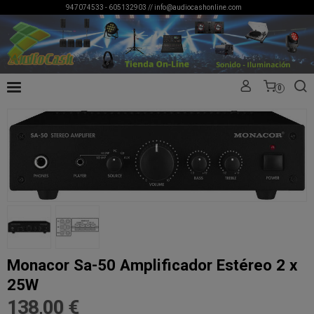
947074533 - 605132903 //
info@audiocashonline.com
0
Monacor Sa-50 Amplificador Estéreo 2 x
25W
138,00 €