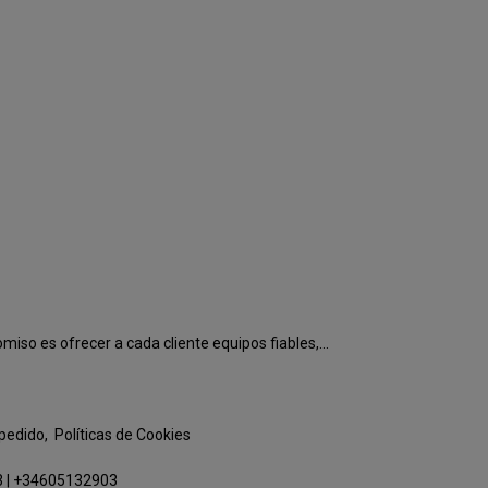
o es ofrecer a cada cliente equipos fiables,...
 pedido
Políticas de Cookies
3
|
+34605132903