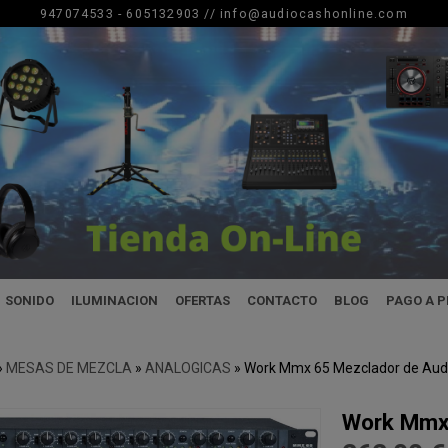
947074533 - 605132903 //
info@audiocashonline.com
SONIDO
ILUMINACION
OFERTAS
CONTACTO
BLOG
PAGO A 
»
MESAS DE MEZCLA
»
ANALOGICAS
»
Work Mmx 65 Mezclador de Aud
Work Mmx 