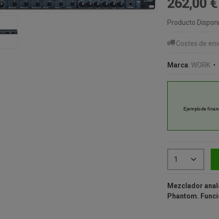
262,00 
Producto Disponi
Costes de env
Marca
:
WORK
•
Mezclador analóg
Phantom. Función