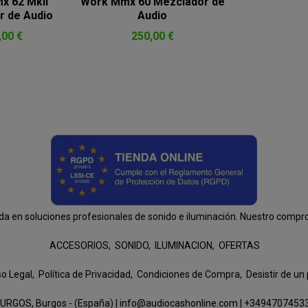
x 62 MkII
Work Mmx 60 Mezclador de
r de Audio
Audio
,00 €
250,00 €
n soluciones profesionales de sonido e iluminación. Nuestro compromis
ACCESORIOS
SONIDO
ILUMINACION
OFERTAS
so Legal
Política de Privacidad
Condiciones de Compra
Desistir de un
URGOS, Burgos - (España) | info@audiocashonline.com |
+3494707453