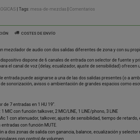
OGICAS
|
Tags:
mesa-de-mezclas
|
Comentarios
CIÓN
COSTES DE ENVÍO
 mezclador de audio con dos salidas diferentes de zona y con su propi
l dispositivo dispone de 6 canales de entrada con selector de fuente y pr
para el canal de voz (delay, ecualizador, ajuste de sensibilidad) ofrecen
de entrada puede asignarse a una de las dos salidas presentes (o a am
 de sonorización, avisos o ambientación de grandes espacios como escu
r de 7 entradas en 1 HU 19".
 1 MIC con función talkover, 2 MIC/LINE, 1 LINE/phono, 3 LINE
ic 1 con atenuador, talkover, ajuste de sensibilidad, tiempo de retardo,
s entradas con función MUTE.
ón a dos zonas de salida con ganancia, balance, ecualización y selecto
riculares con control de volumen.