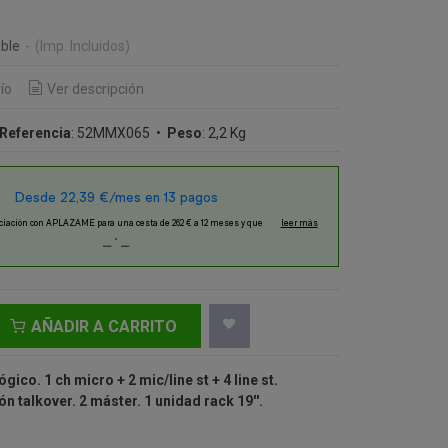
€
ble
-
(Imp. Incluidos)
ío
Ver descripción
Referencia
:
52MMX065
•
Peso
:
2,2 Kg
AÑADIR A CARRITO
ico. 1 ch micro + 2 mic/line st + 4 line st.
 talkover. 2 máster. 1 unidad rack 19''.