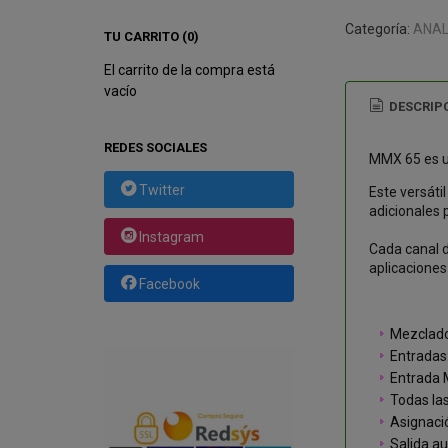
Categoría:
ANAL
TU CARRITO (0)
El carrito de la compra está
vacío
DESCRIP
REDES SOCIALES
MMX 65 es un
Twitter
Este versáti
adicionales 
Instagram
Cada canal 
aplicaciones
Facebook
Mezclado
Entradas:
Entrada M
Todas la
Asignaci
Salida au