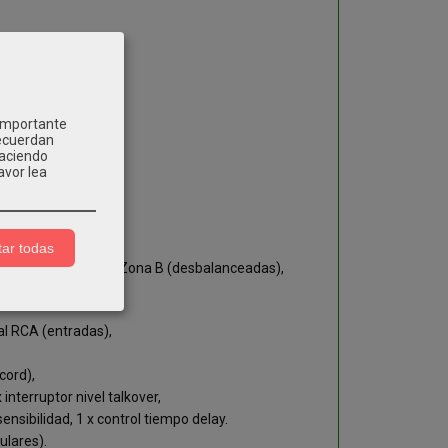
 importante
recuerdan
Haciendo
avor lea
ar todas
desbalanceadas), 1x Zona B (desbalanceadas),
al RCA (entradas),
cord),
interruptor nivel talkover,
nsibilidad, 1 x control tiempo delay.
ulares).