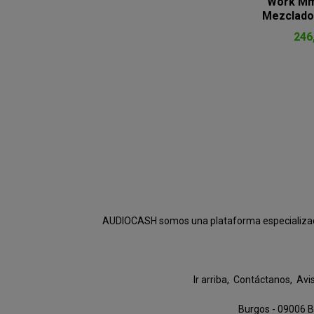
Work Mm
Mezclado
246
AUDIOCASH somos una plataforma especializada e
Ir arriba
Contáctanos
Avi
Burgos - 09006 B