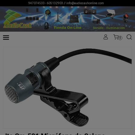
947074533 - 605132903 //
info@audiocashonline.com
0