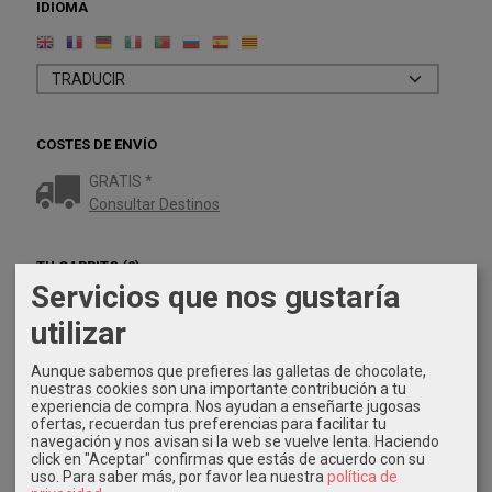
IDIOMA
COSTES DE ENVÍO
GRATIS *
Consultar Destinos
TU CARRITO (0)
Servicios que nos gustaría
El carrito de la compra está vacío
utilizar
REDES SOCIALES
Aunque sabemos que prefieres las galletas de chocolate,
nuestras cookies son una importante contribución a tu
experiencia de compra. Nos ayudan a enseñarte jugosas
Twitter
ofertas, recuerdan tus preferencias para facilitar tu
navegación y nos avisan si la web se vuelve lenta. Haciendo
click en "Aceptar" confirmas que estás de acuerdo con su
Instagram
uso.
Para saber más, por favor lea nuestra
política de