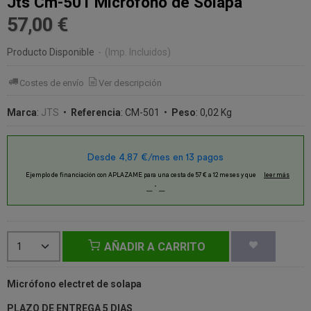
Jts Cm-501 Micrófono de Solapa
57,00 €
Producto Disponible
-
(Imp. Incluidos)
Costes de envío
Ver descripción
Marca
:
JTS
•
Referencia
:
CM-501
•
Peso
:
0,02 Kg
AÑADIR A CARRITO
Micrófono electret de solapa
PLAZO DE ENTREGA 5 DIAS