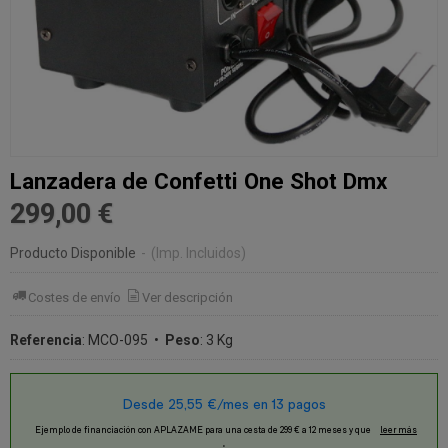
Lanzadera de Confetti One Shot Dmx
299,00 €
Producto Disponible
-
(Imp. Incluidos)
Costes de envío
Ver descripción
Referencia
:
MCO-095
•
Peso
:
3 Kg