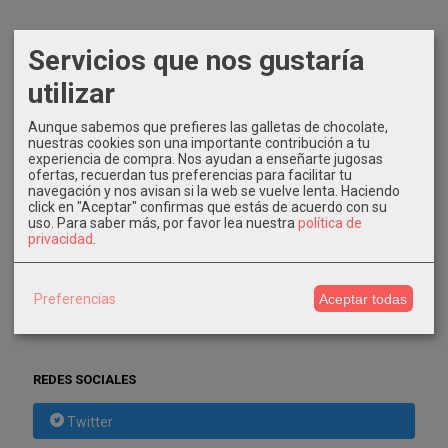
Servicios que nos gustaría
IDIOMA
utilizar
Aunque sabemos que prefieres las galletas de chocolate,
nuestras cookies son una importante contribución a tu
experiencia de compra. Nos ayudan a enseñarte jugosas
ofertas, recuerdan tus preferencias para facilitar tu
COSTES DE ENVÍO
navegación y nos avisan si la web se vuelve lenta. Haciendo
click en "Aceptar" confirmas que estás de acuerdo con su
GRATIS *
uso.
Para saber más, por favor lea nuestra
política de
Consultar Destinos
privacidad
.
TU CARRITO (0)
Preferencias
Aceptar todas
El carrito de la compra está vacío
REDES SOCIALES
Twitter