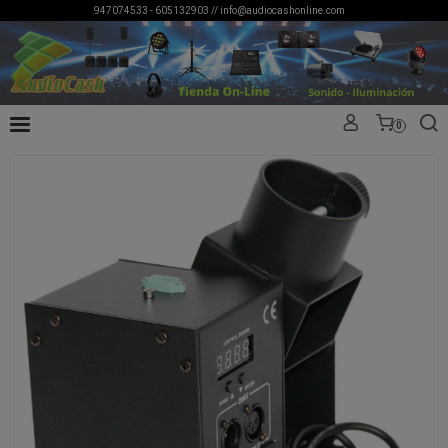
947074533 - 605132903 //
info@audiocashonline.com
0