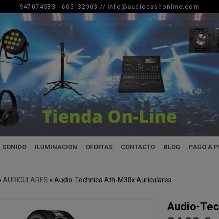
947074533 - 605132903 //
info@audiocashonline.com
SONIDO
ILUMINACION
OFERTAS
CONTACTO
BLOG
PAGO A 
»
AURICULARES
»
Audio-Technica Ath-M30x Auriculares
Audio-Tec