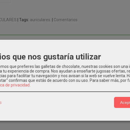
CULARES
|
Tags:
auriculares.
|
Comentarios
CIÓN
COSTES DE ENVÍO
ios que nos gustaría utilizar
Profesionales de Monitoraje
os que prefieres las galletas de chocolate, nuestras cookies son una
 diseño y construcción
 a tu experiencia de compra. Nos ayudan a enseñarte jugosas ofertas, 
tores de 40 mm con imanes de tierras raras
ias para facilitar tu navegación y nos avisan si la web se vuelve lenta. 
do para ofrecer el máximo detalle con unos excelente medios
eptar" confirmas que estás de acuerdo con su uso.
Para saber más, por f
ica de privacidad
.
ircumaural que rodea totalmente el oído
e aislamiento en entornos ruidosos
s
Acept