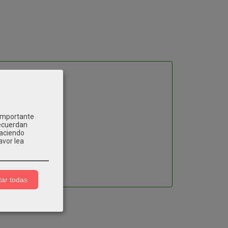
 importante
recuerdan
Haciendo
avor lea
ar todas