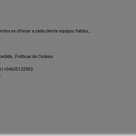
o es ofrecer a cada cliente equipos fiables,...
 pedido
Políticas de Cookies
3
|
+34605132903
s