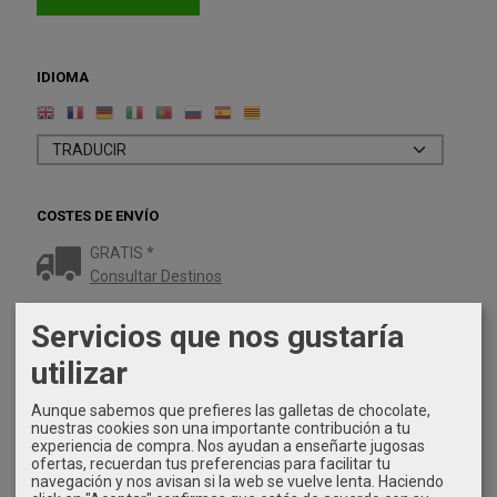
IDIOMA
COSTES DE ENVÍO
GRATIS *
Consultar Destinos
Servicios que nos gustaría
TU CARRITO (0)
utilizar
El carrito de la compra está vacío
Aunque sabemos que prefieres las galletas de chocolate,
nuestras cookies son una importante contribución a tu
REDES SOCIALES
experiencia de compra. Nos ayudan a enseñarte jugosas
ofertas, recuerdan tus preferencias para facilitar tu
navegación y nos avisan si la web se vuelve lenta. Haciendo
Twitter