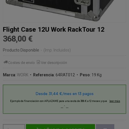
Flight Case 12U Work RackTour 12
368,00 €
Producto Disponible
-
(Imp. Incluidos)
Costes de envío
Ver descripción
Marca
:
WORK
•
Referencia
:
64RAT012
•
Peso
:
19 Kg