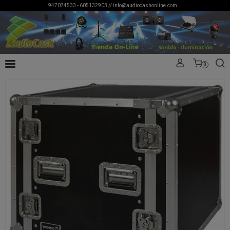
947074533 - 605132903 //
info@audiocashonline.com
0