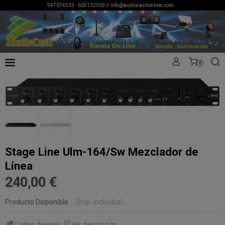
947074533 - 605132903 //
info@audiocashonline.com
0
Stage Line Ulm-164/Sw Mezclador de
Línea
240,00 €
Producto Disponible
-
(Imp. Incluidos)
Costes de envío
Ver descripción