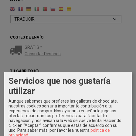
COSTES DE ENVÍO
GRATIS *
Consultar Destinos
TU CARRITO (0)
Servicios que nos gustaría
El carrito de la compra está vacío
utilizar
REDES SOCIALES
Aunque sabemos que prefieres las galletas de chocolate,
nuestras cookies son una importante contribución a tu
experiencia de compra. Nos ayudan a enseñarte jugosas
Twitter
ofertas, recuerdan tus preferencias para facilitar tu
navegación y nos avisan si la web se vuelve lenta. Haciendo
Instagram
click en "Aceptar" confirmas que estás de acuerdo con su
uso.
Para saber más, por favor lea nuestra
política de
privacidad
.