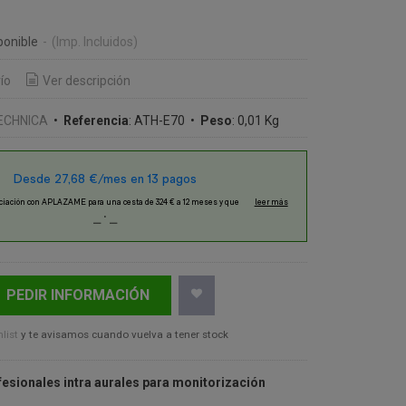
€
ponible
-
(Imp. Incluidos)
ío
Ver descripción
ECHNICA
•
Referencia
:
ATH-E70
•
Peso
:
0,01 Kg
PEDIR INFORMACIÓN
list
y te avisamos cuando vuelva a tener stock
fesionales intra aurales para monitorización