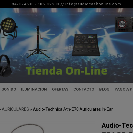
947074533 - 605132903 //
info@audiocashonline.com
SONIDO
ILUMINACION
OFERTAS
CONTACTO
BLOG
PAGO A 
»
AURICULARES
»
Audio-Technica Ath-E70 Auriculares In-Ear
Audio-Tech