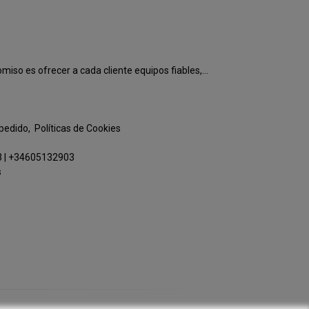
o es ofrecer a cada cliente equipos fiables,...
 pedido
Políticas de Cookies
3
|
+34605132903
s