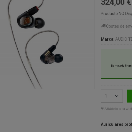
324,00 
Producto NO Dis
Costes de env
Marca
:
AUDIO T
Añádelo a tu wish
Auriculares pro