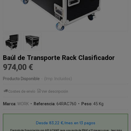
Baúl de Transporte Rack Clasificador
974,00 €
Producto Disponible
-
(Imp. Incluidos)
Costes de envío
Ver descripción
Marca
:
WORK
•
Referencia
:
64RAC760
•
Peso
:
45 Kg