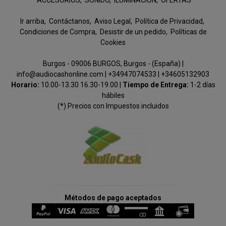
ACCESORIOS
SONIDO
ILUMINACION
OFERTAS
Ir arriba
Contáctanos
Aviso Legal
Política de Privacidad
Condiciones de Compra
Desistir de un pedido
Políticas de
Cookies
Burgos - 09006 BURGOS, Burgos - (España) |
info@audiocashonline.com |
+34947074533
|
+34605132903
Horario:
10.00-13.30 16.30-19.00 |
Tiempo de Entrega:
1-2 días
hábiles
(*) Precios con Impuestos incluidos
Métodos de pago aceptados