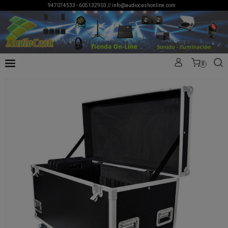
947074533 - 605132903 //
info@audiocashonline.com
0