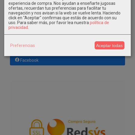
El carrito de la compra está vacío
experiencia de compra. Nos ayudan a enseñarte jugosas
ofertas, recuerdan tus preferencias para facilitar tu
navegación y nos avisan si la web se vuelve lenta. Haciendo
click en "Aceptar" confirmas que estás de acuerdo con su
REDES SOCIALES
uso.
Para saber más, por favor lea nuestra
política de
privacidad
.
Twitter
Preferencias
Aceptar todas
Instagram
Facebook