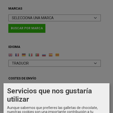
MARCAS
IDIOMA
COSTES DE ENVÍO
GRATIS *
Servicios que nos gustaría
Consultar Destinos
utilizar
TU CARRITO (0)
Aunque sabemos que prefieres las galletas de chocolate,
nuestras cookies son una importante contribución a tu