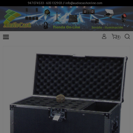
947074533 - 605132903 //
info@audiocashonline.com
0