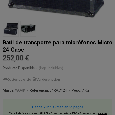
Baúl de transporte para micrófonos Micro
24 Case
252,00 €
Producto Disponible
-
(Imp. Incluidos)
Costes de envío
Ver descripción
Marca
:
WORK
•
Referencia
:
64RAC124
•
Peso
:
7 Kg