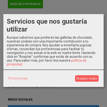
Servicios que nos gustaría
IDIOMA
utilizar
Aunque sabemos que prefieres las galletas de chocolate,
nuestras cookies son una importante contribución a tu
experiencia de compra. Nos ayudan a enseñarte jugosas
ofertas, recuerdan tus preferencias para facilitar tu
COSTES DE ENVÍO
navegación y nos avisan si la web se vuelve lenta. Haciendo
click en "Aceptar" confirmas que estás de acuerdo con su
GRATIS *
uso.
Para saber más, por favor lea nuestra
política de
privacidad
.
Consultar Destinos
TU CARRITO (0)
Preferencias
Aceptar todas
El carrito de la compra está vacío
REDES SOCIALES