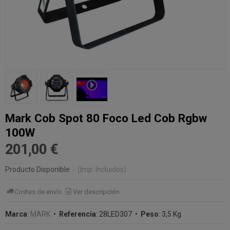
Mark Cob Spot 80 Foco Led Cob Rgbw
100W
201,00 €
Producto Disponible
-
(Imp. Incluidos)
Costes de envío
Ver descripción
Marca
:
MARK
•
Referencia
:
28LED307
•
Peso
:
3,5 Kg