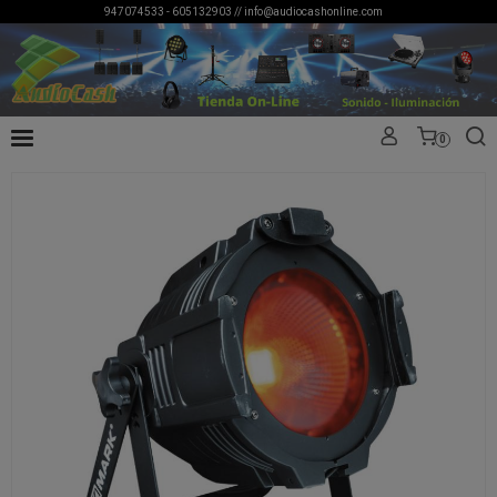
947074533 - 605132903 //
info@audiocashonline.com
0