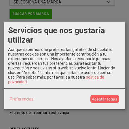
Servicios que nos gustaría
IDIOMA
utilizar
Aunque sabemos que prefieres las galletas de chocolate,
nuestras cookies son una importante contribución a tu
experiencia de compra. Nos ayudan a enseñarte jugosas
ofertas, recuerdan tus preferencias para facilitar tu
navegación y nos avisan si la web se vuelve lenta. Haciendo
COSTES DE ENVÍO
click en "Aceptar" confirmas que estás de acuerdo con su
uso.
Para saber más, por favor lea nuestra
política de
GRATIS *
privacidad
.
Consultar Destinos
Preferencias
Aceptar todas
TU CARRITO (0)
El carrito de la compra está vacío
REDES SOCIALES