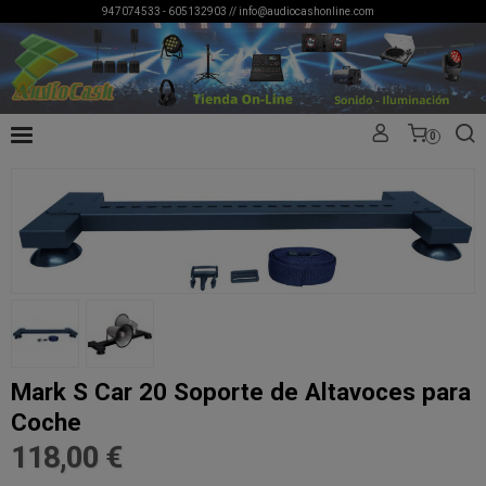
947074533 - 605132903 //
info@audiocashonline.com
0
Mark S Car 20 Soporte de Altavoces para
Coche
118,00 €