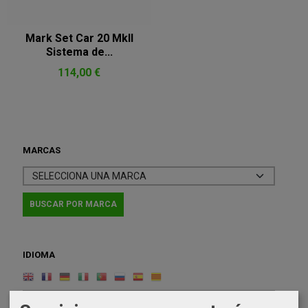
Mark Set Car 20 MkII
Sistema de...
114,00 €
MARCAS
IDIOMA