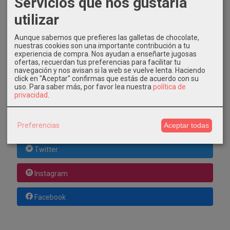
Servicios que nos gustaría
utilizar
COSTES DE ENVÍO
Aunque sabemos que prefieres las galletas de chocolate,
GRATIS *
nuestras cookies son una importante contribución a tu
Consultar Destinos
experiencia de compra. Nos ayudan a enseñarte jugosas
ofertas, recuerdan tus preferencias para facilitar tu
navegación y nos avisan si la web se vuelve lenta. Haciendo
click en "Aceptar" confirmas que estás de acuerdo con su
TU CARRITO (0)
uso.
Para saber más, por favor lea nuestra
política de
privacidad
.
El carrito de la compra está vacío
Preferencias
Aceptar todas
REDES SOCIALES
Twitter
Instagram
Facebook