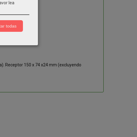
avor lea
ar todas
a). Receptor 150 x 74 x24 mm (excluyendo