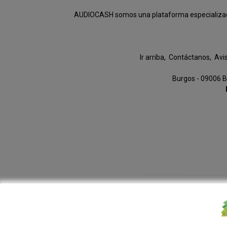
AUDIOCASH somos una plataforma especializada e
Ir arriba
Contáctanos
Avi
Burgos - 09006 B