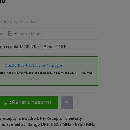
to
€
ble
-
(Imp. Incluidos)
ío
Ver descripción
eferencia
:
MIC05205
•
Peso
:
0,18 Kg
AÑADIR A CARRITO
receptor de audio UHF. Receptor diversity.
instrumentos. Rango UHF: 863.7 MHz - 876.7 MHz