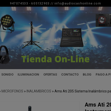
947074533 - 605132903 //
info@audiocashonline.com
SONIDO
ILUMINACION
OFERTAS
CONTACTO
BLOG
PAGO A 
»
MICROFONOS
»
INALAMBRICOS
»
Ams Ati 205 Sistema Inalámbrico p
Ams Ati 2