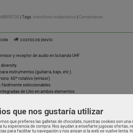
AMBRICOS
|
Tags:
microfono-inalambrico
|
Comentarios
CIÓN
COSTES DE ENVÍO
misor y receptor de audio en la banda UHF.
diversity.
para instrumentos (guitarra, bajo, etc.).
mono. 60º rotativo (emisor).
s fácilmente seleccionables.
 integradas de Litio en ambos elementos.
cro USB para recarga (cable incluido).
NICOS:
ios que nos gustaría utilizar
ción: Batería Li recargable de 3.7V 380 mAH (puerto micro USB)
os que prefieres las galletas de chocolate, nuestras cookies son una
 5 canales UHF
 a tu experiencia de compra. Nos ayudan a enseñarte jugosas ofertas, 
F: 863.7 MHz - 876.7 MHz
ias para facilitar tu navegación y nos avisan si la web se vuelve lenta. 