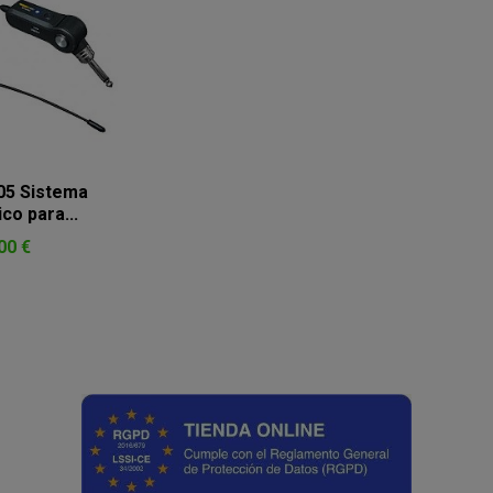
05 Sistema
co para...
00 €