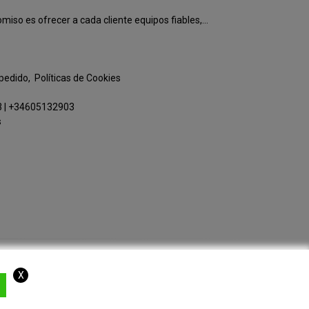
o es ofrecer a cada cliente equipos fiables,...
 pedido
Políticas de Cookies
3
|
+34605132903
s
X