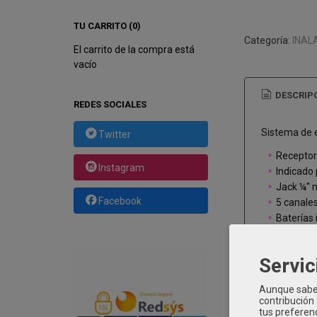
TU CARRITO (0)
Categoría:
INAL
El carrito de la compra está
vacío
DESCRIP
REDES SOCIALES
Sistema de e
Twitter
Receptor 
Instagram
Indicado 
Jack ¼'' 
Facebook
5 canale
Baterías
Puerto mi
DATOS TEC
Servic
Alimenta
Aunque sabem
Canales:
contribución
Rango UH
tus preferenc