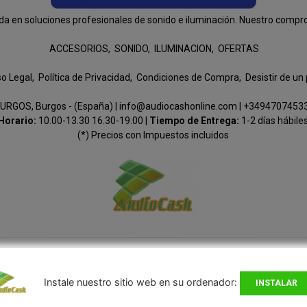
n soluciones profesionales de sonido e iluminación. Nuestro compromis
ACCESORIOS
SONIDO
ILUMINACION
OFERTAS
so Legal
Política de Privacidad
Condiciones de Compra
Desistir de un
URGOS, Burgos - (España) | info@audiocashonline.com |
+3494707453
Horario:
10.00-13.30 16.30-19.00 |
Tiempo de Entrega:
1-2 días hábile
(*) Precios con Impuestos incluidos
Métodos de pago aceptados
Instale nuestro sitio web en su ordenador:
INSTALAR