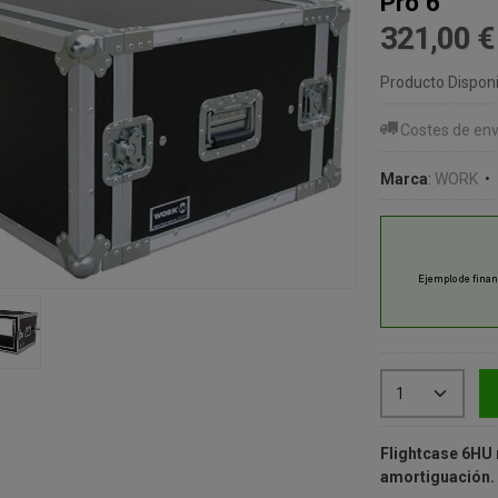
Pro 6
321,00 
Producto Disponi
Costes de env
Marca
:
WORK
•
Flightcase 6HU 
amortiguación. T