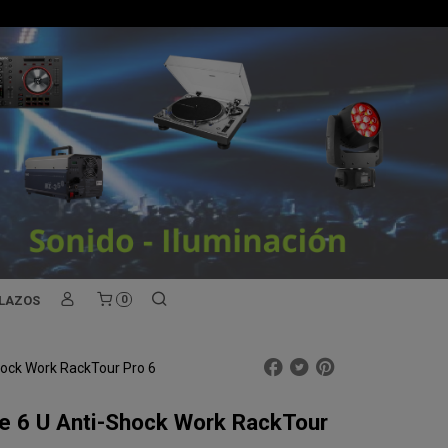
PLAZOS
0
hock Work RackTour Pro 6
se 6 U Anti-Shock Work RackTour