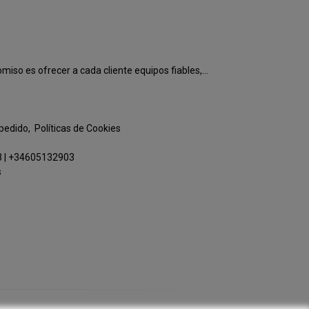
o es ofrecer a cada cliente equipos fiables,...
 pedido
Políticas de Cookies
3
|
+34605132903
s