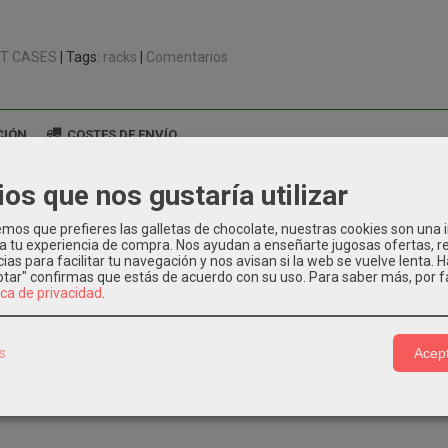
HT CASES
|
Tags:
racks
|
Comentarios
CIÓN
COSTES DE ENVÍO
ios que nos gustaría utilizar
tema antigolpes 6 unidades.
nes (An x Al x Pr): 670 x 380 x 595 mm.
os que prefieres las galletas de chocolate, nuestras cookies son una
Kg.
 a tu experiencia de compra. Nos ayudan a enseñarte jugosas ofertas, 
ias para facilitar tu navegación y nos avisan si la web se vuelve lenta. 
eptar" confirmas que estás de acuerdo con su uso.
Para saber más, por f
ica de privacidad
.
s
Acept