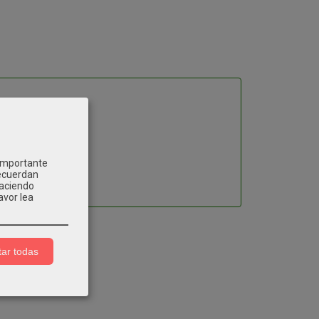
 importante
recuerdan
Haciendo
avor lea
ar todas