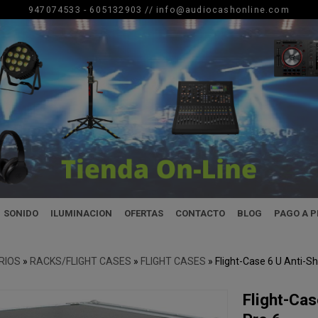
947074533 - 605132903 //
info@audiocashonline.com
SONIDO
ILUMINACION
OFERTAS
CONTACTO
BLOG
PAGO A 
RIOS
»
RACKS/FLIGHT CASES
»
FLIGHT CASES
»
Flight-Case 6 U Anti-S
Flight-Ca