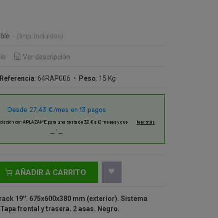
€
ble
-
(Imp. Incluidos)
ío
Ver descripción
Referencia
:
64RAP006
•
Peso
:
15 Kg
AÑADIR A CARRITO
rack 19''. 675x600x380 mm (exterior). Sistema
apa frontal y trasera. 2 asas. Negro.