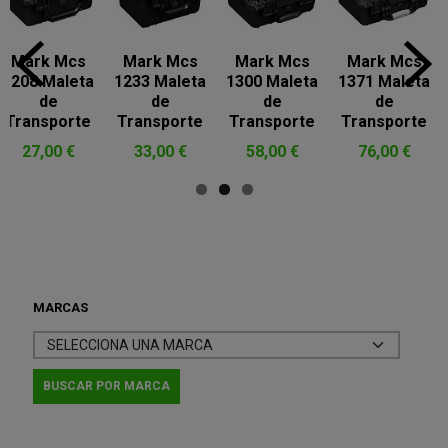
Mark Mcs
Mark Mcs
Mark Mcs
Mark Mcs
371 Maleta
1425 Maleta
1459 Maleta
1468 Maleta
1
de
de
de
de
Transporte
Transporte
Transporte
Transporte
76,00 €
90,00 €
130,00 €
158,00 €
MARCAS