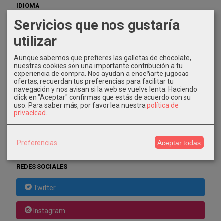
IDIOMA
Servicios que nos gustaría
utilizar
Aunque sabemos que prefieres las galletas de chocolate,
nuestras cookies son una importante contribución a tu
COSTES DE ENVÍO
experiencia de compra. Nos ayudan a enseñarte jugosas
ofertas, recuerdan tus preferencias para facilitar tu
GRATIS *
navegación y nos avisan si la web se vuelve lenta. Haciendo
Consultar Destinos
click en "Aceptar" confirmas que estás de acuerdo con su
uso.
Para saber más, por favor lea nuestra
política de
privacidad
.
TU CARRITO (0)
El carrito de la compra está vacío
Preferencias
Aceptar todas
REDES SOCIALES
Twitter
Instagram