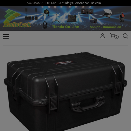
947074533 - 605132903 //
info@audiocashonline.com
0