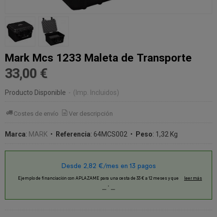
Mark Mcs 1233 Maleta de Transporte
33,00 €
Producto Disponible
-
(Imp. Incluidos)
Costes de envío
Ver descripción
Marca
:
MARK
•
Referencia
:
64MCS002
•
Peso
:
1,32 Kg