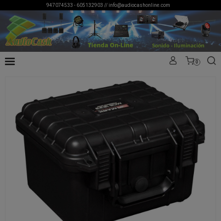
947074533 - 605132903 //
info@audiocashonline.com
0