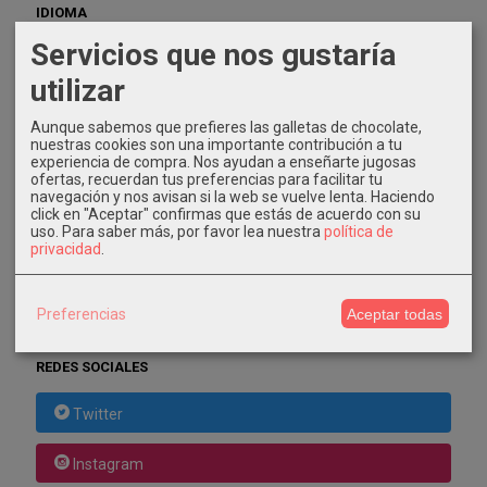
IDIOMA
Servicios que nos gustaría
utilizar
Aunque sabemos que prefieres las galletas de chocolate,
nuestras cookies son una importante contribución a tu
COSTES DE ENVÍO
experiencia de compra. Nos ayudan a enseñarte jugosas
ofertas, recuerdan tus preferencias para facilitar tu
GRATIS *
navegación y nos avisan si la web se vuelve lenta. Haciendo
Consultar Destinos
click en "Aceptar" confirmas que estás de acuerdo con su
uso.
Para saber más, por favor lea nuestra
política de
privacidad
.
TU CARRITO (0)
El carrito de la compra está vacío
Preferencias
Aceptar todas
REDES SOCIALES
Twitter
Instagram