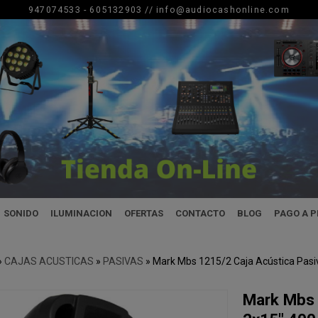
947074533 - 605132903 //
info@audiocashonline.com
SONIDO
ILUMINACION
OFERTAS
CONTACTO
BLOG
PAGO A 
»
CAJAS ACUSTICAS
»
PASIVAS
»
Mark Mbs 1215/2 Caja Acústica Pasi
Mark Mbs 