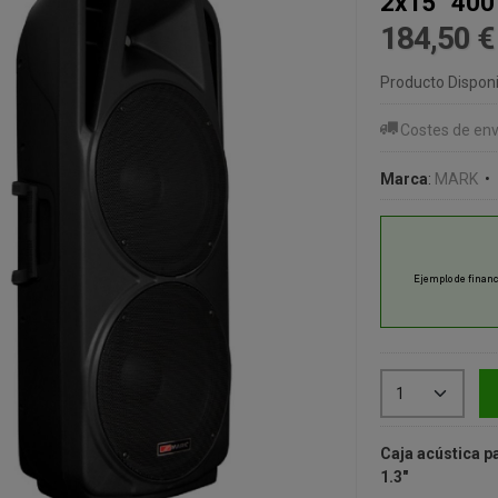
2x15" 400
184,50 
Producto Disponi
Costes de env
Marca
:
MARK
•
Caja acústica p
1.3"