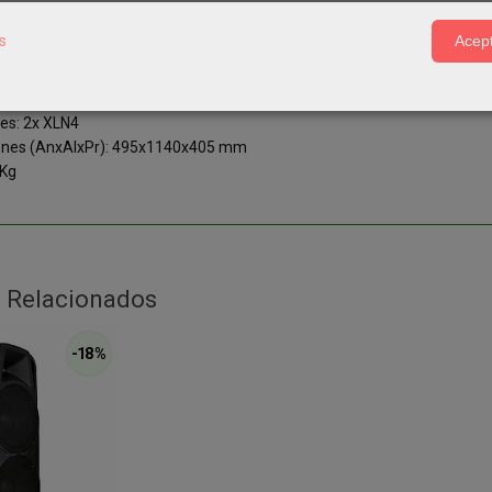
 Tweeter: 1,3"
: 400 Watios RMS
s
Acept
a en frecuencia: 55 Hz - 20 kHz
dad: 96 dB
 124 dB
es: 2x XLN4
ones (AnxAlxPr): 495x1140x405 mm
 Kg
 Relacionados
-18 %