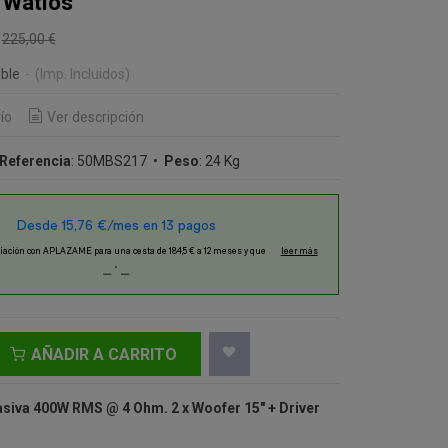
 Watios
€
225,00 €
ble
-
(Imp. Incluidos)
ío
Ver descripción
Referencia
:
50MBS217
•
Peso
:
24 Kg
AÑADIR A CARRITO
asiva 400W RMS @ 4 Ohm. 2 x Woofer 15" + Driver