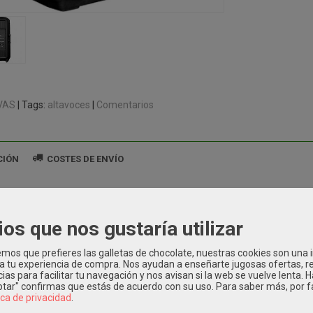
VAS
|
Tags:
altavoces
|
Comentarios
CIÓN
COSTES DE ENVÍO
2 es una nueva caja fabricada en plástico ABS de inyección con un dise
serie es especialmente adecuada para aplicaciones de touring, combinan
racias a sus ruedas traseras y sus tres asas, dos de ellas en los laterale
ios que nos gustaría utilizar
NICOS:
os que prefieres las galletas de chocolate, nuestras cookies son una
 a tu experiencia de compra. Nos ayudan a enseñarte jugosas ofertas, 
2x15"
ias para facilitar tu navegación y nos avisan si la web se vuelve lenta. 
ia: 8 Ohm
eptar" confirmas que estás de acuerdo con su uso.
Para saber más, por f
ica de privacidad
.
 Bobina: 2.5"