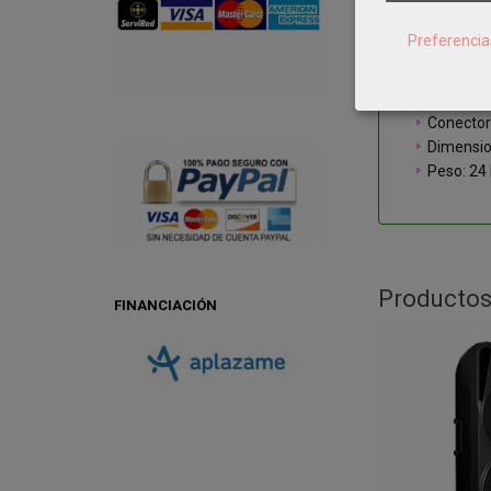
Diámetro
Potencia
Preferencia
Respuest
Sensibili
Max SPL:
Conector
Dimensi
Peso: 24
Productos
FINANCIACIÓN