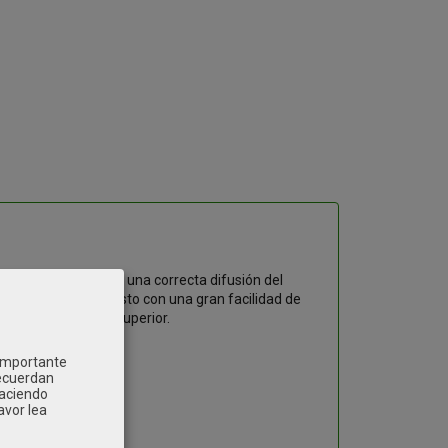
ño inteligente para una correcta difusión del
do un recinto robusto con una gran facilidad de
s y una en su parte superior.
 importante
recuerdan
Haciendo
avor lea