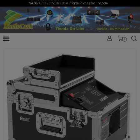
947074533 - 605132903 //
info@audiocashonline.com
0