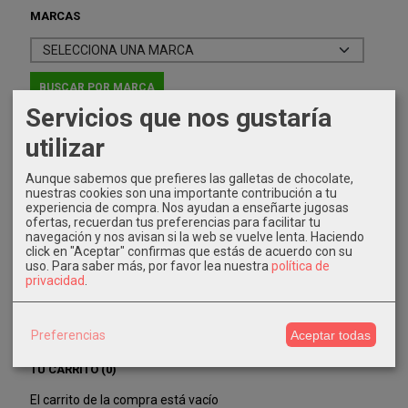
MARCAS
Servicios que nos gustaría
utilizar
IDIOMA
Aunque sabemos que prefieres las galletas de chocolate,
nuestras cookies son una importante contribución a tu
experiencia de compra. Nos ayudan a enseñarte jugosas
ofertas, recuerdan tus preferencias para facilitar tu
navegación y nos avisan si la web se vuelve lenta. Haciendo
click en "Aceptar" confirmas que estás de acuerdo con su
uso.
Para saber más, por favor lea nuestra
política de
COSTES DE ENVÍO
privacidad
.
GRATIS *
Consultar Destinos
Preferencias
Aceptar todas
TU CARRITO (0)
El carrito de la compra está vacío