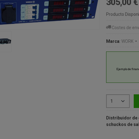
305,00 
Producto Disponi
Costes de env
Marca
:
WORK
•
Distribuidor de 
schuckos de sal