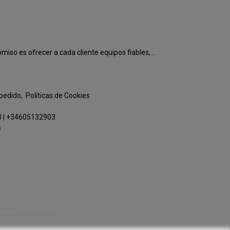
o es ofrecer a cada cliente equipos fiables,...
 pedido
Políticas de Cookies
3
|
+34605132903
s