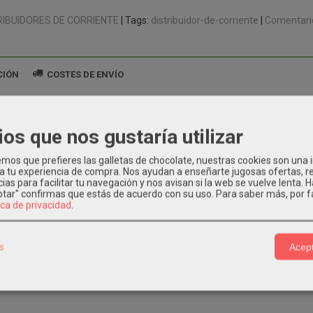
RIBUIDORES DE CORRIENTE
|
Tags:
distribuidor-de-corriente
|
Comentari
CIÓN
COSTES DE ENVÍO
de corriente.
ios que nos gustaría utilizar
Trifásica 3 x 16 A + N +E.
 conectores schucko 16 A (2 por fase) + 1 schucko frontal.
os que prefieres las galletas de chocolate, nuestras cookies son una
ado de tensión y corriente de cada fase con voltímetro y amperímetro di
 a tu experiencia de compra. Nos ayudan a enseñarte jugosas ofertas, 
érmico de protección en cada fase.
ias para facilitar tu navegación y nos avisan si la web se vuelve lenta. 
eptar" confirmas que estás de acuerdo con su uso.
Para saber más, por f
es (An x Al x Pr): 483 x 88 x 210 mm.
ica de privacidad
.
 kg.
s
Acept