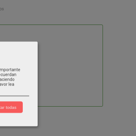
os
 importante
gital.
recuerdan
Haciendo
avor lea
ar todas