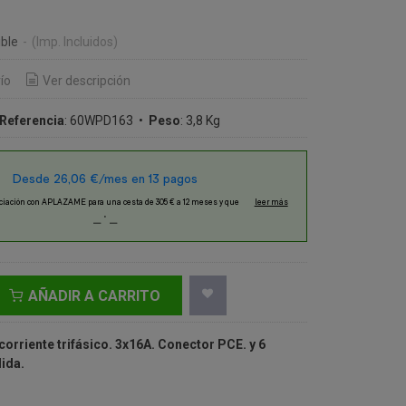
€
ble
-
(Imp. Incluidos)
ío
Ver descripción
Referencia
:
60WPD163
•
Peso
:
3,8 Kg
AÑADIR A CARRITO
corriente trifásico. 3x16A. Conector PCE. y 6
ida.