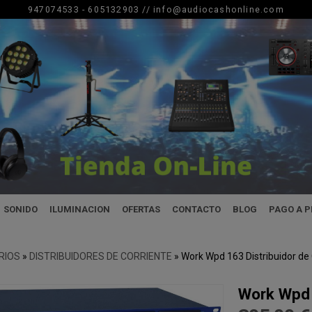
947074533 - 605132903 //
info@audiocashonline.com
SONIDO
ILUMINACION
OFERTAS
CONTACTO
BLOG
PAGO A 
RIOS
»
DISTRIBUIDORES DE CORRIENTE
»
Work Wpd 163 Distribuidor de 
Work Wpd 