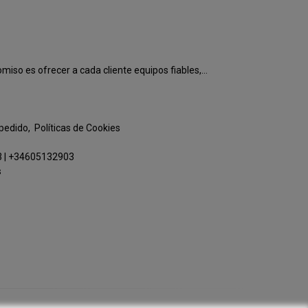
o es ofrecer a cada cliente equipos fiables,...
 pedido
Políticas de Cookies
3
|
+34605132903
s