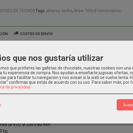
VOCES DE TECHO
|
Tags:
altavoz-techo
linea-100v
|
Comentarios
CIÓN
COSTES DE ENVÍO
echo.
ios que nos gustaría utilizar
"
de potencia (Linea 100 V): 6 W (1k6 ohm) / 3 W ( 3k3 ohm).
os que prefieres las galletas de chocolate, nuestras cookies son una
de potencia (Linea 70 V): 3 W (1k6 ohm) / 1.5 W ( 3k2 ohm).
 a tu experiencia de compra. Nos ayudan a enseñarte jugosas ofertas, 
ias para facilitar tu navegación y nos avisan si la web se vuelve lenta. 
a de frecuencia: 110 Hz - 18 kHz.
eptar" confirmas que estás de acuerdo con su uso.
Para saber más, por f
idad (1W/1m): 88 dB.
ica de privacidad
.
: 95 dB.
e color RAL: RAL 9016.
(recinto): Plástico ABS.
s
Acept
rejilla): Rejilla de metal con pintura en polvo.
nes montaje (Ø x D): 200 x 30 mm (max. espesor del techo).
nes (Ø x D): Ø 230 x 80 mm.
0 kg.