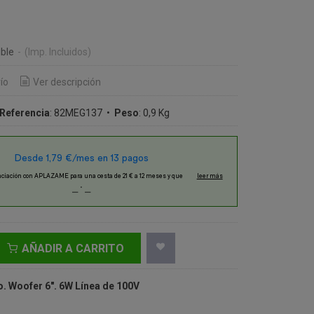
ble
-
(Imp. Incluidos)
ío
Ver descripción
Referencia
:
82MEG137
•
Peso
:
0,9 Kg
AÑADIR A CARRITO
o. Woofer 6". 6W Línea de 100V