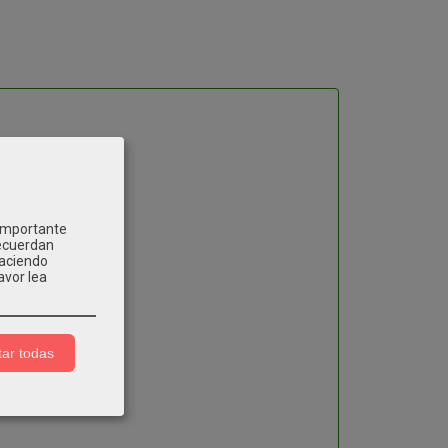
 importante
recuerdan
Haciendo
avor lea
ar todas