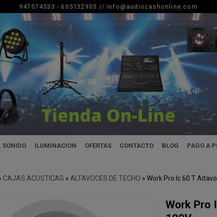
947074533 - 605132903 //
info@audiocashonline.com
SONIDO
ILUMINACION
OFERTAS
CONTACTO
BLOG
PAGO A 
»
CAJAS ACUSTICAS
»
ALTAVOCES DE TECHO
»
Work Pro Ic 60 T Altav
Work Pro 