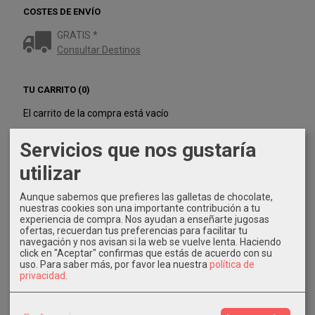
COSTES DE ENVÍO
GRATIS *
Consultar Destinos
TU CARRITO (0)
El carrito de la compra está vacío
Servicios que nos gustaría
REDES SOCIALES
utilizar
Twitter
Aunque sabemos que prefieres las galletas de chocolate,
nuestras cookies son una importante contribución a tu
Instagram
experiencia de compra. Nos ayudan a enseñarte jugosas
ofertas, recuerdan tus preferencias para facilitar tu
navegación y nos avisan si la web se vuelve lenta. Haciendo
Facebook
click en "Aceptar" confirmas que estás de acuerdo con su
uso.
Para saber más, por favor lea nuestra
política de
privacidad
.