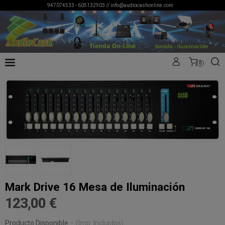
947074533 - 605132903 //
info@audiocashonline.com
0
Mark Drive 16 Mesa de Iluminación
123,00 €
Producto Disponible
-
(Imp. Incluidos)