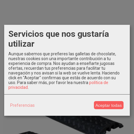
Mark Mpc 110 Pasacables 5 Vías
Servicios que nos gustaría
AÑADIR A CARRITO
utilizar
82,40 €
103,00 €
Aunque sabemos que prefieres las galletas de chocolate,
nuestras cookies son una importante contribución a tu
experiencia de compra. Nos ayudan a enseñarte jugosas
ofertas, recuerdan tus preferencias para facilitar tu
navegación y nos avisan si la web se vuelve lenta. Haciendo
-15 %
click en "Aceptar" confirmas que estás de acuerdo con su
uso.
Para saber más, por favor lea nuestra
política de
privacidad
.
Preferencias
Aceptar todas