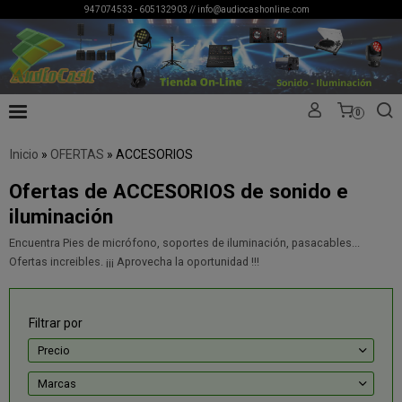
947074533 - 605132903 //
info@audiocashonline.com
0
Inicio
»
OFERTAS
»
ACCESORIOS
Ofertas de ACCESORIOS de sonido e
iluminación
Encuentra Pies de micrófono, soportes de iluminación, pasacables...
Ofertas increibles. ¡¡¡ Aprovecha la oportunidad !!!
Filtrar por
Precio
Marcas