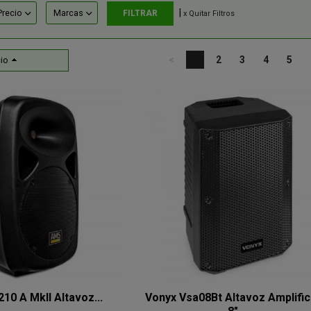
|
Precio
Marcas
x Quitar Filtros
<
1
2
3
4
5
io
10 A MkII Altavoz...
Vonyx Vsa08Bt Altavoz Amplifi