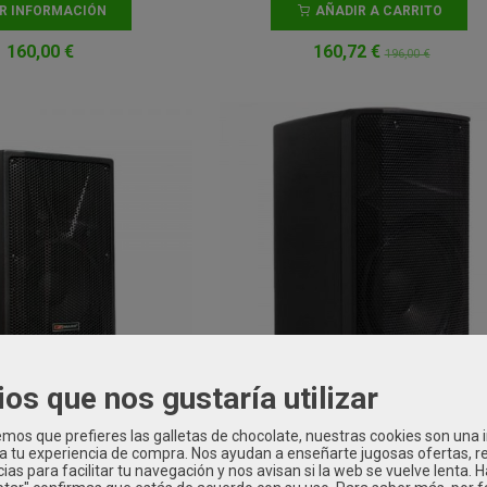
IR INFORMACIÓN
AÑADIR A CARRITO
160,00 €
160,72 €
196,00 €
ios que nos gustaría utilizar
A Altavoz Amplificado
Alto Tx410 Caja Acústica
os que prefieres las galletas de chocolate, nuestras cookies son una
con...
Amplificada...
 a tu experiencia de compra. Nos ayudan a enseñarte jugosas ofertas, 
ias para facilitar tu navegación y nos avisan si la web se vuelve lenta. 