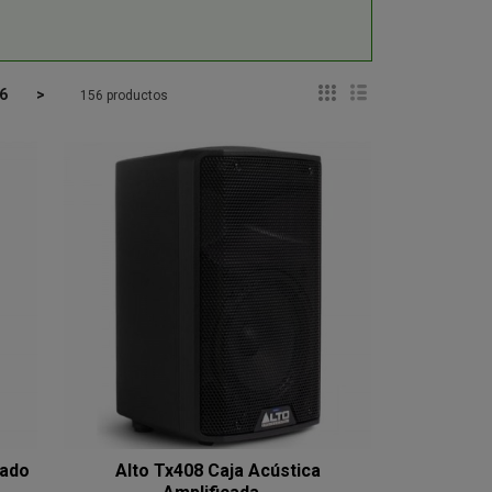
6
>
156 productos
cado
Alto Tx408 Caja Acústica