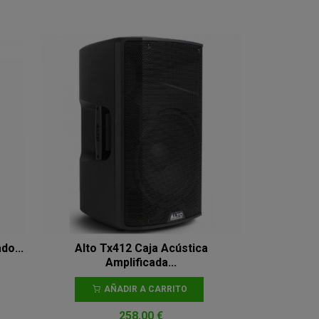
do...
Alto Tx412 Caja Acústica
Amplificada...
AÑADIR A CARRITO
258,00 €