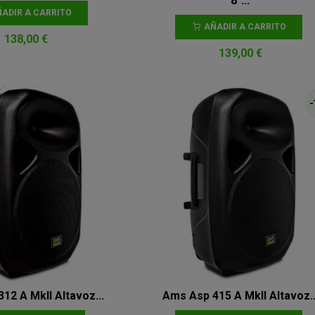
8"...
ADIR A CARRITO
AÑADIR A CARRITO
138,00 €
139,00 €
-
12 A MkII Altavoz...
Ams Asp 415 A MkII Altavoz..