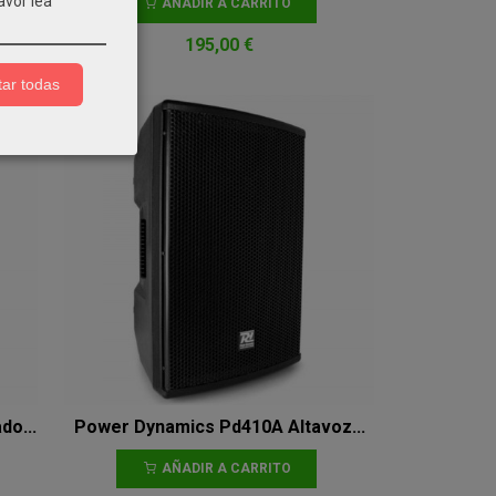
avor lea
AÑADIR A CARRITO
195,00 €
ar todas
do...
Power Dynamics Pd410A Altavoz...
AÑADIR A CARRITO