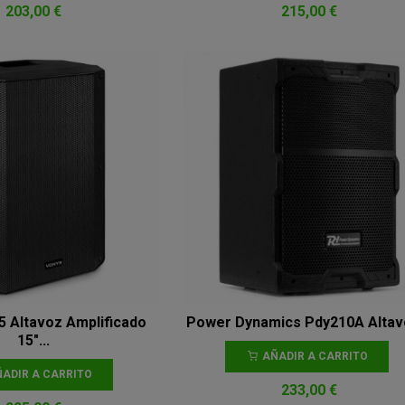
203,00 €
215,00 €
5 Altavoz Amplificado
Power Dynamics Pdy210A Altavo
15"...
AÑADIR A CARRITO
ADIR A CARRITO
233,00 €