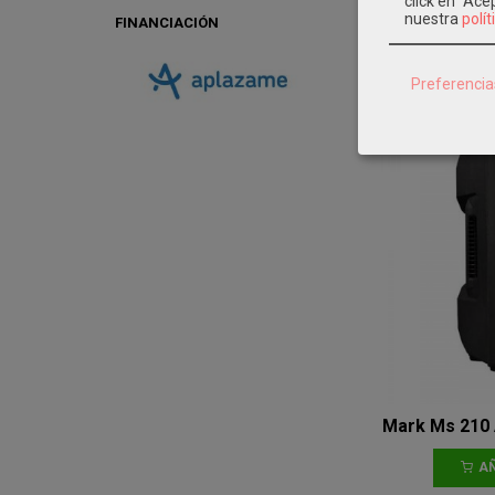
click en "Ac
AÑ
nuestra
polít
FINANCIACIÓN
Preferencia
Mark Ms 210 A
AÑ