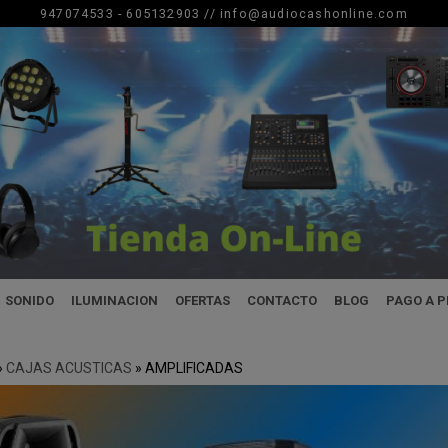
947074533 - 605132903 //
info@audiocashonline.com
SONIDO
ILUMINACION
OFERTAS
CONTACTO
BLOG
PAGO A 
»
CAJAS ACUSTICAS
»
AMPLIFICADAS