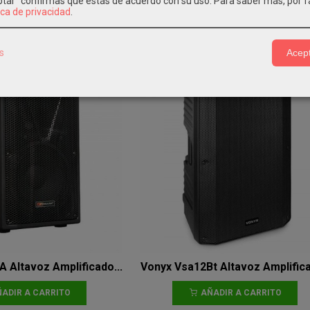
eptar" confirmas que estás de acuerdo con su uso.
Para saber más, por f
ADIR A CARRITO
AÑADIR A CARRITO
ica de privacidad
.
169,00 €
180,00 €
s
Acept
 Altavoz Amplificado...
Vonyx Vsa12Bt Altavoz Amplifica
ADIR A CARRITO
AÑADIR A CARRITO