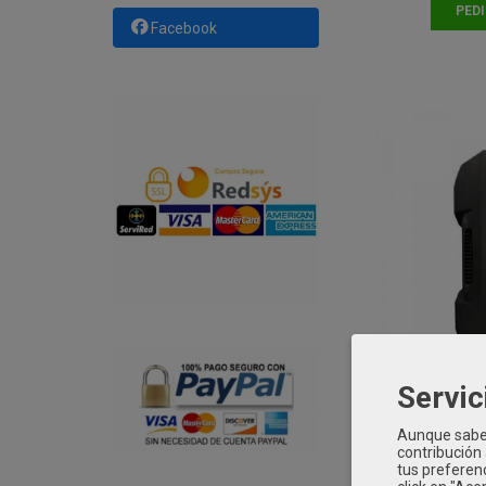
PED
Facebook
Servic
Mark Ms 28 
Aunque sabem
contribución
tus preferenc