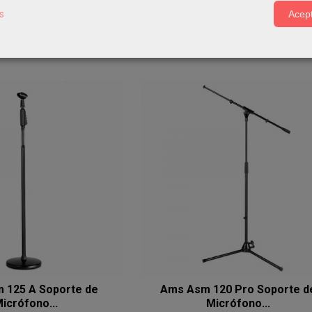
s
Acept
ADIR A CARRITO
AÑADIR A CARRITO
36,00 €
41,00 €
 125 A Soporte de
Ams Asm 120 Pro Soporte d
icrófono...
Micrófono...