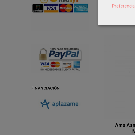
Preferencia
AÑ
FINANCIACIÓN
Ams Asm
M