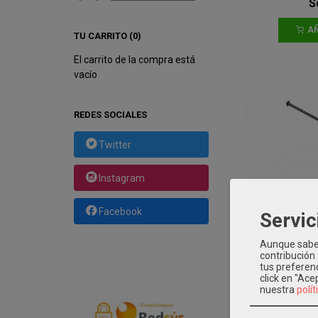
S
AÑ
TU CARRITO (0)
El carrito de la compra está
vacío
REDES SOCIALES
Twitter
Instagram
Facebook
Servic
Aunque sabem
contribución
tus preferenc
click en "Ac
nuestra
polít
Ams Asm 
M