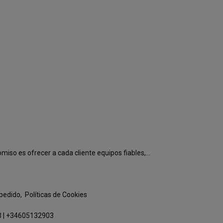
o es ofrecer a cada cliente equipos fiables,...
 pedido
Políticas de Cookies
3
|
+34605132903