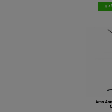
AÑ
Ams Asm
M