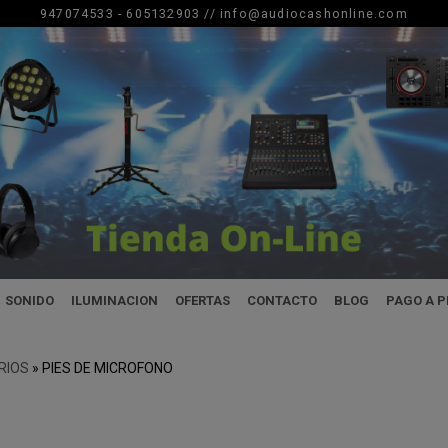
947074533 - 605132903 //
info@audiocashonline.com
SONIDO
ILUMINACION
OFERTAS
CONTACTO
BLOG
PAGO A 
RIOS
»
PIES DE MICROFONO