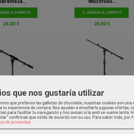
obremesa...
Micrófono...
ADIR A CARRITO
AÑADIR A CARRITO
24,00 €
26,00 €
ios que nos gustaría utilizar
os que prefieres las galletas de chocolate, nuestras cookies son una
 a tu experiencia de compra. Nos ayudan a enseñarte jugosas ofertas, 
ias para facilitar tu navegación y nos avisan si la web se vuelve lenta. 
eptar" confirmas que estás de acuerdo con su uso.
Para saber más, por f
ica de privacidad
.
135 Pro Soporte de
Ams Asm 1100 Soporte de
icrófono...
Micrófono...