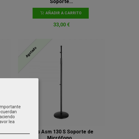
Soporte...
AÑADIR A CARRITO
33,00 €
Agotado
 importante
recuerdan
Haciendo
avor lea
Ams Asm 130 S Soporte de
Micrófono...